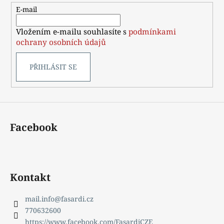
t
E-mail
í
Vložením e-mailu souhlasíte s
podmínkami
ochrany osobních údajů
PŘIHLÁSIT SE
Facebook
Kontakt
mail.info
@
fasardi.cz
770632600
https://www.facebook.com/FasardiCZE