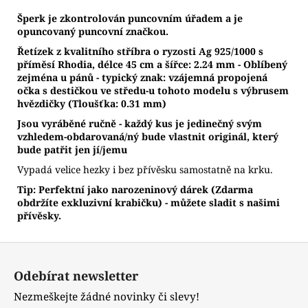
Š
perk je zkontrolován puncovním úřadem a je
opuncovaný puncovní značkou.
Řetízek z kvalitního stříbra o ryzosti Ag 925/1000 s
příměsí Rhodia, délce 45 cm a šířce: 2.24 mm - Oblíbený
zejména u pánů - typický znak: vzájemná propojená
očka s destičkou ve středu-u tohoto modelu s výbrusem
hvězdičky (Tloušťka: 0.31 mm)
Jsou vyráběné ručně - každý kus je jedinečný svým
vzhledem-obdarovaná/ný bude vlastnit originál, který
bude patřit jen jí/jemu
Vypadá velice hezky i bez přívěsku samostatně na krku.
Tip: Perfektní jako narozeninový dárek (Zdarma
obdržíte exkluzivní krabičku) - můžete sladit s našimi
přívěsky.
Z
á
Odebírat newsletter
p
Nezmeškejte žádné novinky či slevy!
a