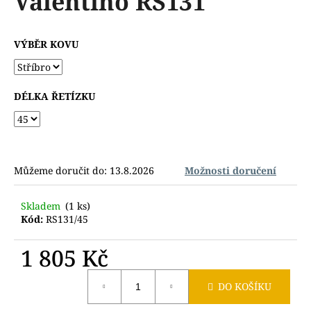
Valentino RS131
č
z
u
5
j
hvězdiček.
VÝBĚR KOVU
e
m
e
DÉLKA ŘETÍZKU
Můžeme doručit do:
13.8.2026
Možnosti doručení
Skladem
(1 ks)
Kód:
RS131/45
1 805 Kč
Měrná
DO KOŠÍKU
cena: