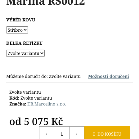
Marina RS0012
č
z
u
5
j
hvězdiček.
VÝBĚR KOVU
e
m
e
DÉLKA ŘETÍZKU
Můžeme doručit do:
Zvolte variantu
Možnosti doručení
Zvolte variantu
Kód:
Zvolte variantu
Značka:
F.B.Marcelino s.r.o.
od
5 075 Kč
Měrná
DO KOŠÍKU
cena: