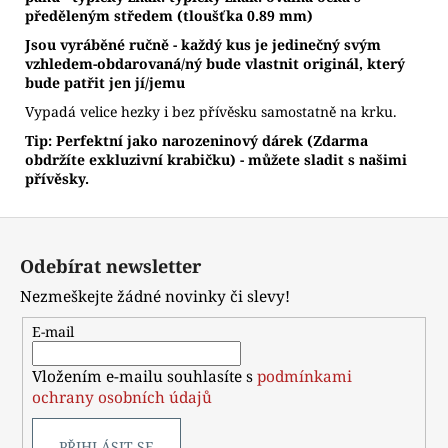
předěleným středem (tloušťka 0.89 mm)
Jsou vyráběné ručně - každý kus je jedinečný svým
vzhledem-obdarovaná/ný bude vlastnit originál, který
bude patřit jen jí/jemu
Vypadá velice hezky i bez přívěsku samostatně na krku.
Tip: Perfektní jako narozeninový dárek (Zdarma
obdržíte exkluzivní krabičku) - můžete sladit s našimi
přívěsky.
Z
á
Odebírat newsletter
p
Nezmeškejte žádné novinky či slevy!
a
t
E-mail
í
Vložením e-mailu souhlasíte s
podmínkami
ochrany osobních údajů
PŘIHLÁSIT SE