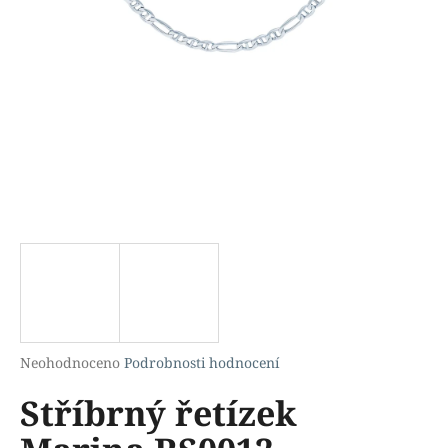
a
j
í
t
?
HLEDAT
D
o
p
Průměrné
Neohodnoceno
Podrobnosti hodnocení
hodnocení
o
Stříbrný řetízek
produktu
r
je
u
0,0