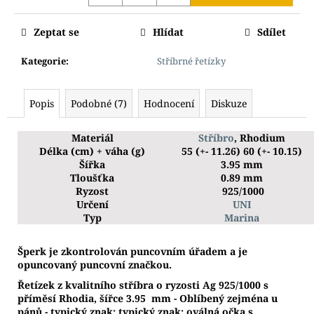
Zeptat se
Hlídat
Sdílet
Kategorie
:
Stříbrné řetízky
Popis
Podobné (7)
Hodnocení
Diskuze
Materiál
Stříbro
, Rhodium
Délka (cm) + váha (g)
55 (+- 11.26) 60 (+- 10.15)
Šířka
3.95 mm
Tloušťka
0.89 mm
Ryzost
925/1000
Určení
UNI
Typ
Marina
Š
perk je zkontrolován puncovním úřadem a je
opuncovaný puncovní značkou.
Řetízek z kvalitního stříbra o ryzosti Ag 925/1000 s
příměsí Rhodia, šířce 3.95 mm - Oblíbený zejména u
pánů - typický znak: typický znak: oválná očka s