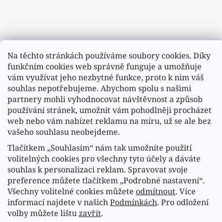
Na těchto stránkách používáme soubory cookies. Díky
funkčním cookies web správně funguje a umožňuje
vám využívat jeho nezbytné funkce, proto k nim váš
souhlas nepotřebujeme. Abychom spolu s našimi
partnery mohli vyhodnocovat návštěvnost a způsob
používání stránek, umožnit vám pohodlněji procházet
web nebo vám nabízet reklamu na míru, už se ale bez
vašeho souhlasu neobejdeme.
Tlačítkem „Souhlasím“ nám tak umožníte použití
Sledovat na Instagramu
volitelných cookies pro všechny tyto účely a dáváte
souhlas k personalizaci reklam. Spravovat svoje
preference můžete tlačítkem „Podrobné nastavení“.
Náš FACEBOOK
Všechny volitelné cookies můžete
odmítnout
. Více
informací najdete v našich
Podmínkách
. Pro odložení
volby můžete lištu
zavřít
.