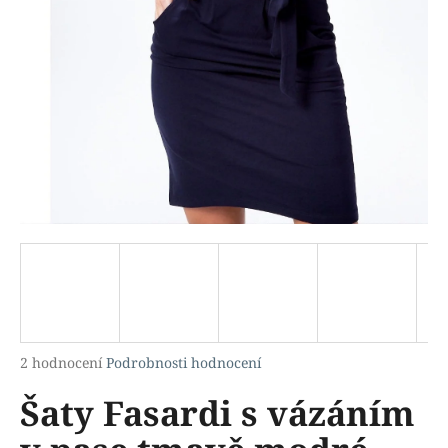
a
j
í
t
?
HLEDAT
D
o
p
Průměrné
2 hodnocení
Podrobnosti hodnocení
hodnocení
o
Šaty Fasardi s vázáním
produktu
r
je
u
5,0