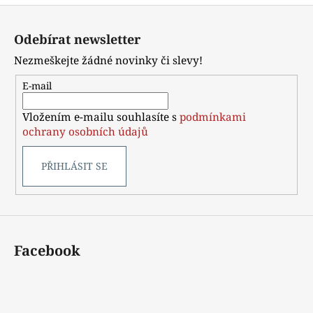
Z
á
Odebírat newsletter
p
Nezmeškejte žádné novinky či slevy!
a
t
E-mail
í
Vložením e-mailu souhlasíte s
podmínkami
ochrany osobních údajů
PŘIHLÁSIT SE
Facebook