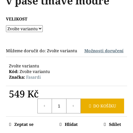
v pase tmavě modré
č
z
u
5
j
hvězdiček.
VELIKOST
e
m
e
Můžeme doručit do:
Zvolte variantu
Možnosti doručení
Zvolte variantu
Kód:
Zvolte variantu
Značka:
Fasardi
549 Kč
Měrná
DO KOŠÍKU
cena:
Zeptat se
Hlídat
Sdílet