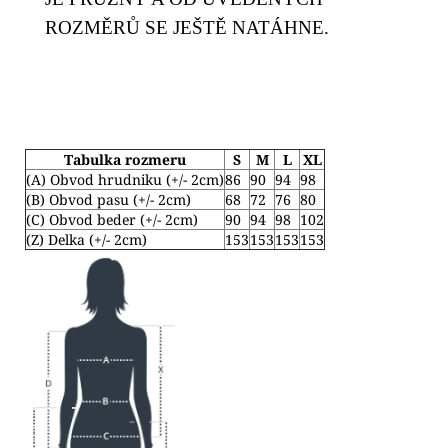
ROZMĚRŮ SE JEŠTĚ NATÁHNE.
Tabulka rozmeru
S
M
L
XL
(A) Obvod hrudniku (+/- 2cm)
86
90
94
98
(B) Obvod pasu (+/- 2cm)
68
72
76
80
(C) Obvod beder (+/- 2cm)
90
94
98
102
(Z) Delka (+/- 2cm)
153
153
153
153