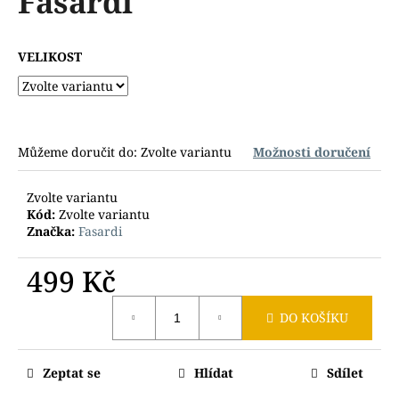
Fasardi
č
z
u
5
j
hvězdiček.
VELIKOST
e
m
e
Můžeme doručit do:
Zvolte variantu
Možnosti doručení
Zvolte variantu
Kód:
Zvolte variantu
Značka:
Fasardi
499 Kč
Měrná
DO KOŠÍKU
cena:
Zeptat se
Hlídat
Sdílet