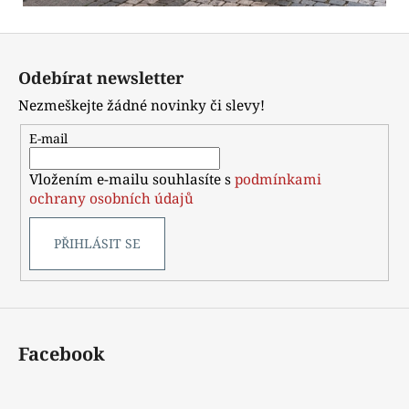
Z
á
Odebírat newsletter
p
Nezmeškejte žádné novinky či slevy!
a
t
E-mail
í
Vložením e-mailu souhlasíte s
podmínkami
ochrany osobních údajů
PŘIHLÁSIT SE
Facebook