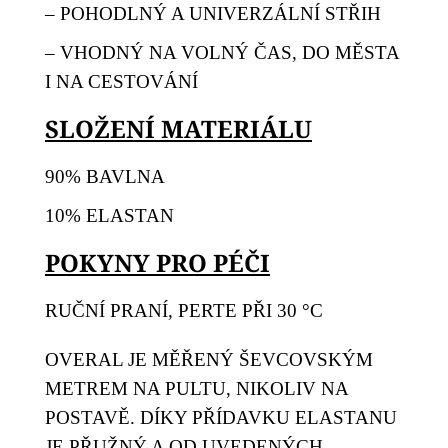
– POHODLNÝ A UNIVERZÁLNÍ STŘIH
– VHODNÝ NA VOLNÝ ČAS, DO MĚSTA
I NA CESTOVÁNÍ
SLOŽENÍ MATERIÁLU
90% BAVLNA
10% ELASTAN
POKYNY PRO PÉČI
RUČNÍ PRANÍ, PERTE PŘI 30 °C
OVERAL JE MĚŘENÝ ŠEVCOVSKÝM
METREM NA PULTU, NIKOLIV NA
POSTAVĚ. DÍKY PŘÍDAVKU ELASTANU
JE PŘUŽNÝ A OD UVEDENÝCH