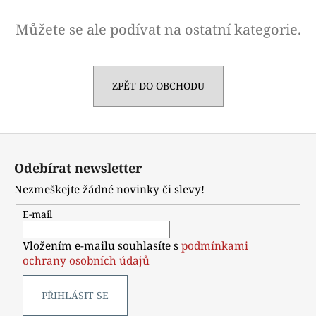
a
Můžete se ale podívat na ostatní kategorie.
j
í
t
ZPĚT DO OBCHODU
?
Z
á
HLEDAT
Odebírat newsletter
p
Nezmeškejte žádné novinky či slevy!
a
t
E-mail
D
í
o
Vložením e-mailu souhlasíte s
podmínkami
p
ochrany osobních údajů
o
r
PŘIHLÁSIT SE
u