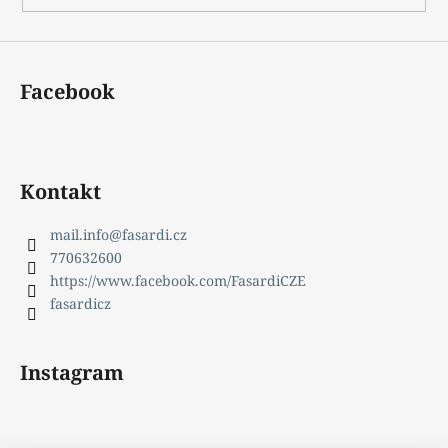
č
u
j
e
Facebook
m
e
Kontakt
mail.info
@
fasardi.cz
770632600
https://www.facebook.com/FasardiCZE
fasardicz
Instagram