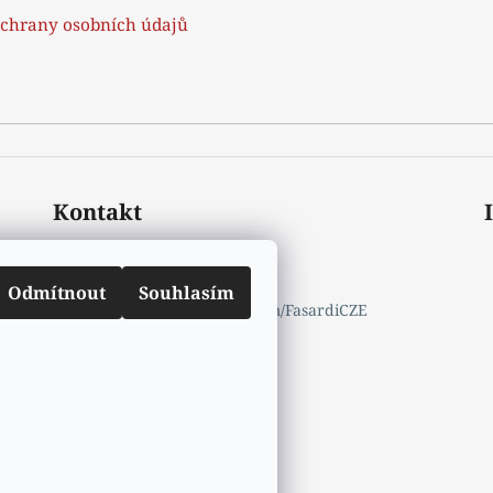
chrany osobních údajů
Kontakt
mail.info
@
fasardi.cz
770632600
Odmítnout
Souhlasím
https://www.facebook.com/FasardiCZE
fasardicz