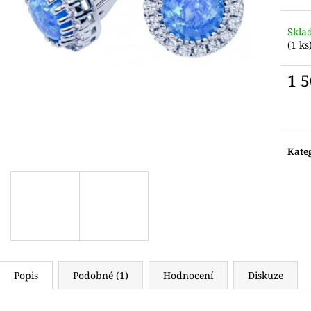
Skla
(1 ks
1 
Měr
cena:
Kate
Popis
Podobné (1)
Hodnocení
Diskuze