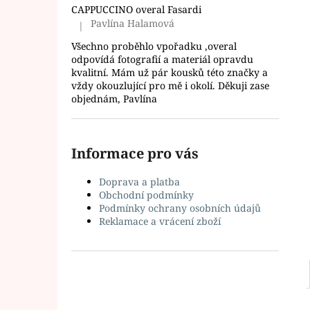
l
CAPPUCCINO overal Fasardi
Pavlína Halamová
|
Hodnocení produktu je 5 z 5 hvězdiček.
Všechno proběhlo vpořadku ,overal
odpovídá fotografií a materiál opravdu
kvalitní. Mám už pár kousků této značky a
vždy okouzlující pro mě i okolí. Děkuji zase
objednám, Pavlína
Informace pro vás
Doprava a platba
Obchodní podmínky
Podmínky ochrany osobních údajů
Reklamace a vrácení zboží