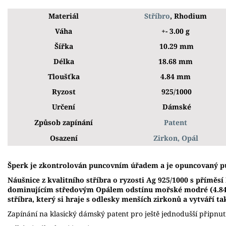
Materiál
Stříbro
, Rhodium
Váha
+- 3.00 g
Šířka
10.29 mm
Délka
18.68 mm
Tloušťka
4.84 mm
Ryzost
925/1000
Určení
Dámské
Způsob zapínání
Patent
Osazení
Zirkon, Opál
Š
perk je zkontrolován puncovním úřadem a je opuncovaný p
Náušnice z kvalitního stříbra o ryzosti Ag 925/1000 s příměs
dominujícím středovým Opálem odstínu mořské modré (4.8
stříbra, který si hraje s odlesky menších zirkonů a vytváří t
Zapínání na klasický dámský patent pro ještě jednodušší připnut