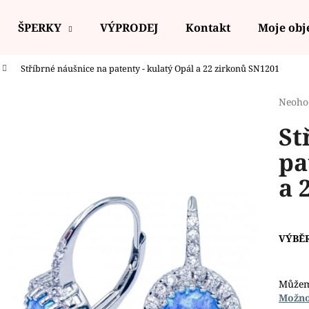
ŠPERKY
VÝPRODEJ
Kontakt
Moje ob
Stříbrné náušnice na patenty - kulatý Opál a 22 zirkonů SN1201
Co potřebujete najít?
Průmě
Neoho
hodno
St
produ
HLEDAT
je
pa
0,0
z
a 
5
Doporučujeme
hvězdi
VÝBĚ
Můžem
Možno