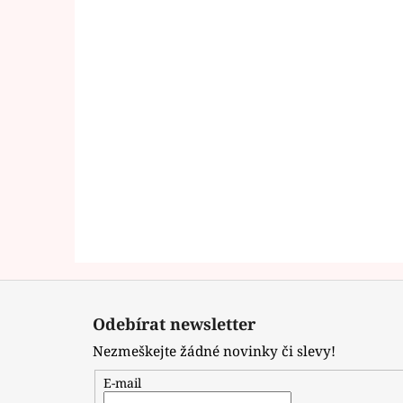
Z
á
Odebírat newsletter
p
Nezmeškejte žádné novinky či slevy!
a
t
E-mail