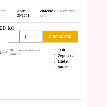
dem
Kód:
Značka:
F.B.Marcelino
)
SN1201
s.r.o.
500 Kč
ná
DO KOŠÍKU
Tisk
Stříbrné náušnice na
gorie
:
patent
Zeptat se
Hlídat
Sdílet