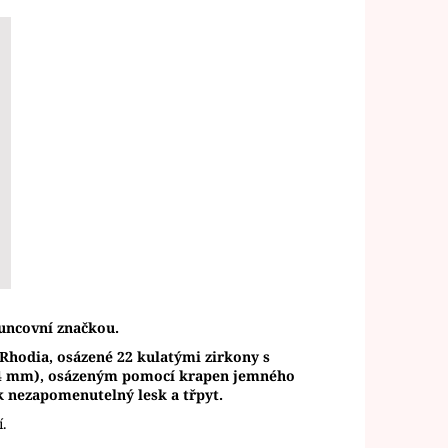
uncovní značkou.
í Rhodia, osázené 22 kulatými zirkony s
4 mm), osázeným pomocí krapen jemného
ak nezapomenutelný lesk a třpyt.
í.