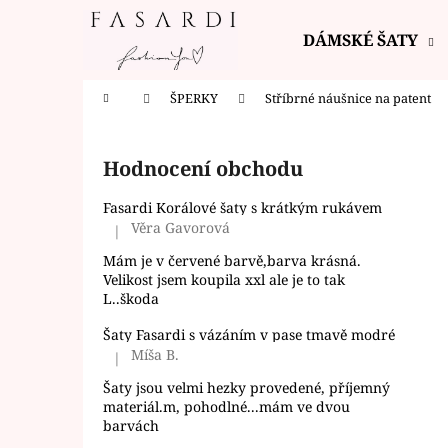
K
Přejít
na
o
DÁMSKÉ ŠATY
obsah
Zpět
Zpět
š
do
do
í
Domů
ŠPERKY
Stříbrné náušnice na patent
k
obchodu
obchodu
P
o
Hodnocení obchodu
s
t
Fasardi Korálové šaty s krátkým rukávem
r
Věra Gavorová
|
Hodnocení produktu je 5 z 5 hvězdiček.
a
Mám je v červené barvě,barva krásná.
n
Velikost jsem koupila xxl ale je to tak
L..škoda
n
í
Šaty Fasardi s vázáním v pase tmavě modré
Míša B.
p
|
Hodnocení produktu je 5 z 5 hvězdiček.
a
Šaty jsou velmi hezky provedené, příjemný
materiál.m, pohodlné...mám ve dvou
n
barvách
e