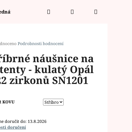
Hledat
Přihlášení
Nákupní
jednávka
košík
rné
dnoceno
Podrobnosti hodnocení
cení
říbrné náušnice na
ktu
tenty - kulatý Opál
22 zirkonů SN1201
ček.
R KOVU
e doručit do:
13.8.2026
sti doručení