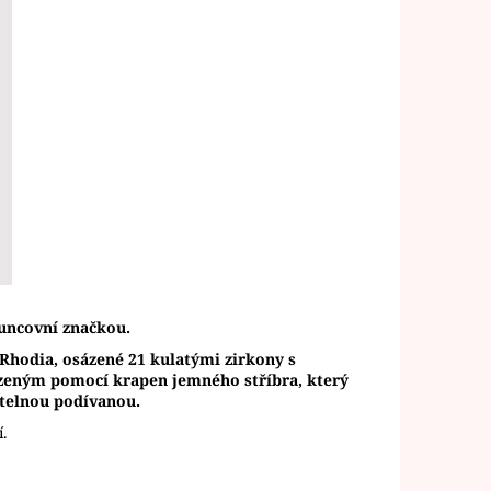
uncovní značkou.
í Rhodia, osázené 21 kulatými zirkony s
eným pomocí krapen jemného stříbra, který
utelnou podívanou.
í.