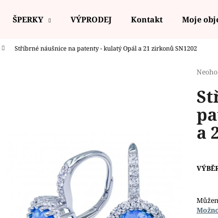
ŠPERKY
VÝPRODEJ
Kontakt
Moje ob
Stříbrné náušnice na patenty - kulatý Opál a 21 zirkonů SN1202
Co potřebujete najít?
Průmě
Neoho
hodno
St
produ
HLEDAT
je
pa
0,0
z
a 
5
Doporučujeme
hvězdi
VÝBĚ
Můžem
Možno