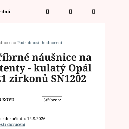
Hledat
Přihlášení
Nákupní
jednávka
košík
rné
dnoceno
Podrobnosti hodnocení
cení
říbrné náušnice na
ktu
tenty - kulatý Opál
21 zirkonů SN1202
ček.
R KOVU
e doručit do:
12.8.2026
sti doručení