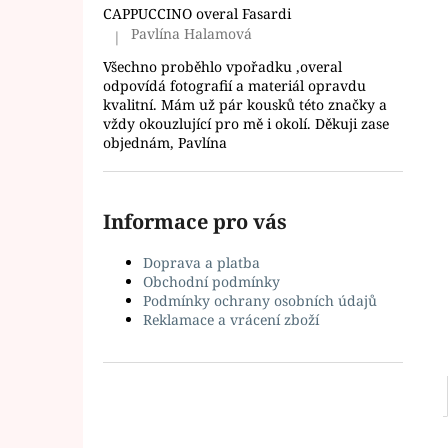
l
CAPPUCCINO overal Fasardi
Pavlína Halamová
|
Hodnocení produktu je 5 z 5 hvězdiček.
Všechno proběhlo vpořadku ,overal
odpovídá fotografií a materiál opravdu
kvalitní. Mám už pár kousků této značky a
vždy okouzlující pro mě i okolí. Děkuji zase
objednám, Pavlína
Informace pro vás
Doprava a platba
Obchodní podmínky
Podmínky ochrany osobních údajů
Reklamace a vrácení zboží