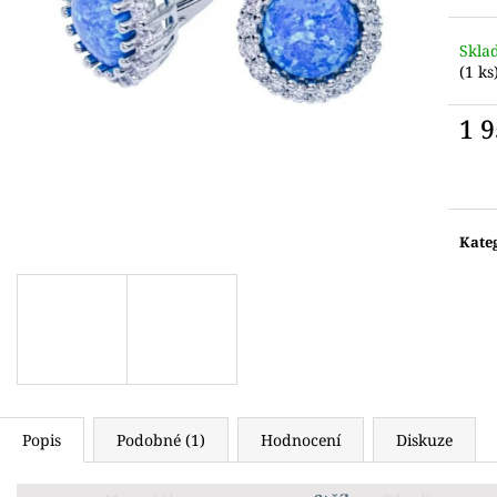
Skla
(1 ks
1 
Měr
cena:
Kate
Popis
Podobné (1)
Hodnocení
Diskuze