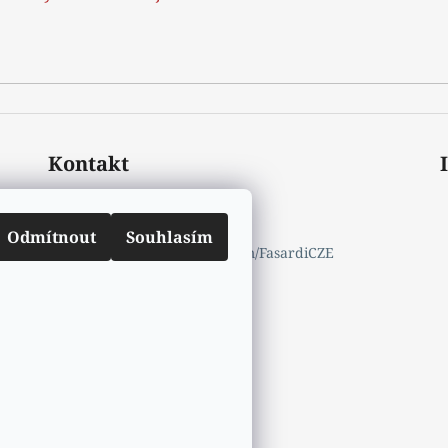
Kontakt
mail.info
@
fasardi.cz
770632600
Odmítnout
Souhlasím
https://www.facebook.com/FasardiCZE
fasardicz