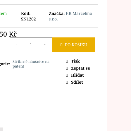
dem
Kód:
Značka:
F.B.Marcelino
)
SN1202
s.r.o.
950 Kč
ná
DO KOŠÍKU
Tisk
Stříbrné náušnice na
gorie
:
patent
Zeptat se
Hlídat
Sdílet