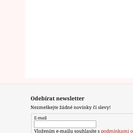
Z
á
Odebírat newsletter
p
Nezmeškejte žádné novinky či slevy!
a
t
E-mail
í
Vložením e-mailu souhlasíte s
podmínkami o