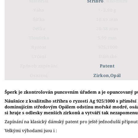
Materiál
Stříbro
, Rhodium
Váha
+- 3.90 g
Šířka
10.69 mm
Délka
20.38 mm
Tloušťka
5.99 mm
Ryzost
925/1000
Určení
Dámské
Způsob zapínání
Patent
Osazení
Zirkon,Opál
Š
perk je zkontrolován puncovním úřadem a je opuncovaný p
Náušnice z kvalitního stříbra o ryzosti Ag 925/1000 s příměs
dominujícím středovým Opálem odstínu mořské modré, osáz
si hraje s odlesky menších zirkonů a vytváří tak nezapomen
Zapínání na klasický dámský patent pro ještě jednodušší připnut
Velkými výhodami jsou i :