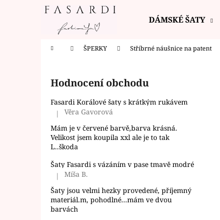
K
Přejít
na
o
DÁMSKÉ ŠATY
obsah
Zpět
Zpět
š
do
do
í
Domů
ŠPERKY
Stříbrné náušnice na patent
k
obchodu
obchodu
P
o
Hodnocení obchodu
s
t
Fasardi Korálové šaty s krátkým rukávem
r
Věra Gavorová
|
Hodnocení produktu je 5 z 5 hvězdiček.
a
Mám je v červené barvě,barva krásná.
n
Velikost jsem koupila xxl ale je to tak
L..škoda
n
í
Šaty Fasardi s vázáním v pase tmavě modré
Míša B.
p
|
Hodnocení produktu je 5 z 5 hvězdiček.
a
Šaty jsou velmi hezky provedené, příjemný
materiál.m, pohodlné...mám ve dvou
n
barvách
e