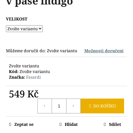
v pase indigo
č
z
u
5
j
hvězdiček.
VELIKOST
e
m
e
Můžeme doručit do:
Zvolte variantu
Možnosti doručení
Zvolte variantu
Kód:
Zvolte variantu
Značka:
Fasardi
549 Kč
Měrná
DO KOŠÍKU
cena:
Zeptat se
Hlídat
Sdílet