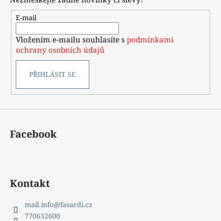
a
t
E-mail
í
Vložením e-mailu souhlasíte s
podmínkami
ochrany osobních údajů
PŘIHLÁSIT SE
Facebook
Kontakt
mail.info
@
fasardi.cz
770632600