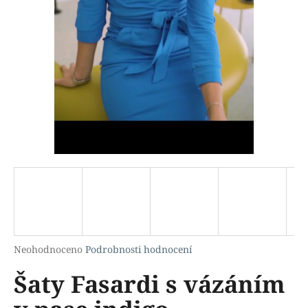
a
j
í
t
?
HLEDAT
D
o
p
Průměrné
Neohodnoceno
Podrobnosti hodnocení
hodnocení
o
Šaty Fasardi s vázáním
produktu
r
je
u
0,0