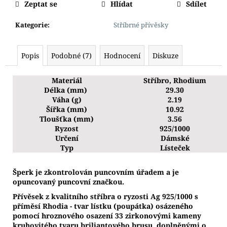
Zeptat se
Hlídat
Sdílet
Kategorie
:
Stříbrné přívěsky
Popis
Podobné (7)
Hodnocení
Diskuze
Materiál
Stříbro, Rhodium
Délka (mm)
29.30
Váha (g)
2.19
Šířka (mm)
10.92
Tloušťka (mm)
3.56
Ryzost
925/1000
Určení
Dámské
Typ
Lísteček
Š
perk je zkontrolován puncovním úřadem a je
opuncovaný puncovní značkou.
Přívěsek z kvalitního stříbra o ryzosti Ag 925/1000 s
příměsí Rhodia - tvar lístku (poupátka) osázeného
pomocí hroznového osazení 33 zirkonovými kameny
kruhovitého tvaru briliantového brusu, doplněnými o