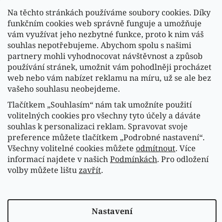
Na těchto stránkách používáme soubory cookies. Díky
funkčním cookies web správně funguje a umožňuje
vám využívat jeho nezbytné funkce, proto k nim váš
souhlas nepotřebujeme. Abychom spolu s našimi
partnery mohli vyhodnocovat návštěvnost a způsob
používání stránek, umožnit vám pohodlněji procházet
web nebo vám nabízet reklamu na míru, už se ale bez
vašeho souhlasu neobejdeme.
Tlačítkem „Souhlasím“ nám tak umožníte použití
Sledovat na Instagramu
volitelných cookies pro všechny tyto účely a dáváte
souhlas k personalizaci reklam. Spravovat svoje
preference můžete tlačítkem „Podrobné nastavení“.
Náš FACEBOOK
Všechny volitelné cookies můžete
odmítnout
. Více
informací najdete v našich
Podmínkách
. Pro odložení
volby můžete lištu
zavřít
.
Vytvořil Shoptet
Copyright 2026
Fasardi.cz
. Všechna práva vyhrazena.
Nastavení
Upravit nastavení cookies