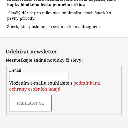
kapky hladkého lesku jemného stříbra.
Skvělý dárek pro milovnice minimalistických šperků s
prvky přírody.
Šperk, který oslní nejen svým leskem a designem.
Z
á
Odebírat newsletter
p
Nezmeškejte žádné novinky či slevy!
a
t
E-mail
í
Vložením e-mailu souhlasíte s
podmínkami
ochrany osobních údajů
PŘIHLÁSIT SE