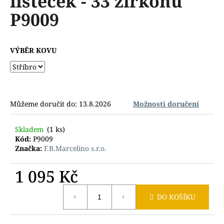
lísteček - 33 zirkonů
č
z
u
P9009
5
j
hvězdiček.
e
m
VÝBĚR KOVU
e
Můžeme doručit do:
13.8.2026
Možnosti doručení
Skladem
(1 ks)
Kód:
P9009
Značka:
F.B.Marcelino s.r.o.
1 095 Kč
Měrná
DO KOŠÍKU
cena: