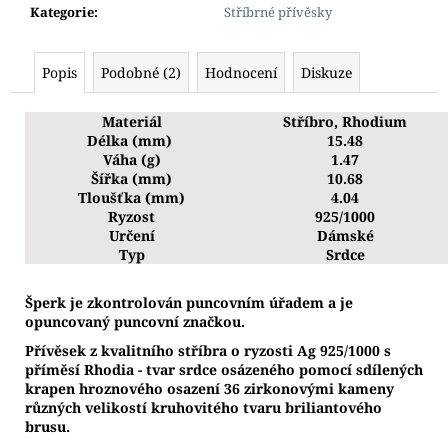
Kategorie
:
Stříbrné přívěsky
Popis
Podobné (2)
Hodnocení
Diskuze
Materiál
Stříbro, Rhodium
Délka (mm)
15.48
Váha (g)
1.47
Šířka (mm)
10.68
Tloušťka (mm)
4.04
Ryzost
925/1000
Určení
Dámské
Typ
Srdce
Š
perk je zkontrolován puncovním úřadem a je
opuncovaný puncovní značkou.
Přívěsek z kvalitního stříbra o ryzosti Ag 925/1000 s
příměsí Rhodia - tvar srdce osázeného pomocí sdílených
krapen hroznového osazení 36 zirkonovými kameny
různých velikostí kruhovitého tvaru briliantového
brusu.