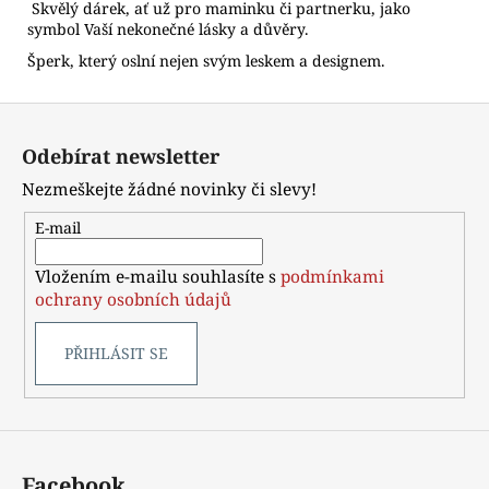
Skvělý dárek, ať už pro maminku či partnerku, jako
symbol Vaší nekonečné lásky a důvěry.
Šperk, který oslní nejen svým leskem a designem.
Z
á
Odebírat newsletter
p
Nezmeškejte žádné novinky či slevy!
a
t
E-mail
í
Vložením e-mailu souhlasíte s
podmínkami
ochrany osobních údajů
PŘIHLÁSIT SE
Facebook