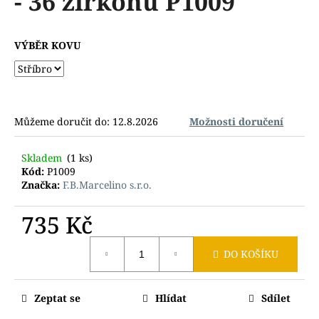
- 36 zirkonů P1009
č
z
u
5
j
hvězdiček.
VÝBĚR KOVU
e
m
e
Můžeme doručit do:
12.8.2026
Možnosti doručení
Skladem
(1 ks)
Kód:
P1009
Značka:
F.B.Marcelino s.r.o.
735 Kč
Měrná
DO KOŠÍKU
cena:
Zeptat se
Hlídat
Sdílet