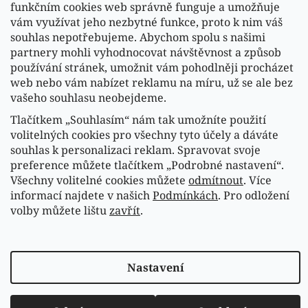
funkčním cookies web správně funguje a umožňuje
vám využívat jeho nezbytné funkce, proto k nim váš
souhlas nepotřebujeme. Abychom spolu s našimi
partnery mohli vyhodnocovat návštěvnost a způsob
používání stránek, umožnit vám pohodlněji procházet
web nebo vám nabízet reklamu na míru, už se ale bez
vašeho souhlasu neobejdeme.
Tlačítkem „Souhlasím“ nám tak umožníte použití
Sledovat na Instagramu
volitelných cookies pro všechny tyto účely a dáváte
souhlas k personalizaci reklam. Spravovat svoje
preference můžete tlačítkem „Podrobné nastavení“.
Náš FACEBOOK
Všechny volitelné cookies můžete
odmítnout
. Více
informací najdete v našich
Podmínkách
. Pro odložení
volby můžete lištu
zavřít
.
Vytvořil Shoptet
Copyright 2026
Fasardi.cz
. Všechna práva vyhrazena.
Nastavení
Upravit nastavení cookies