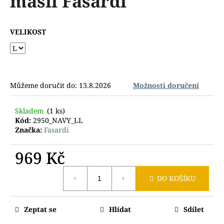
mašlí Fasardi
č
z
u
5
j
hvězdiček.
VELIKOST
e
m
e
Můžeme doručit do:
13.8.2026
Možnosti doručení
Skladem
(1 ks)
Kód:
2950_NAVY_LL
Značka:
Fasardi
969 Kč
Měrná
DO KOŠÍKU
cena:
Zeptat se
Hlídat
Sdílet