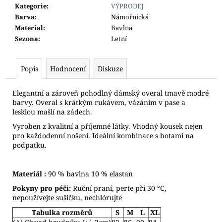
Kategorie
:
VÝPRODEJ
Barva
:
Námořnická
Material
:
Bavlna
Sezona
:
Letní
Popis
Hodnocení
Diskuze
Elegantní a zároveň pohodlný dámský overal tmavě modré
barvy. Overal s krátkým rukávem, vázáním v pase a
lesklou mašlí na zádech.
Vyroben z kvalitní a příjemné látky. Vhodný kousek nejen
pro každodenní nošení. Ideální kombinace s botami na
podpatku.
Materiál :
90
% bavlna 10 % elastan
Pokyny pro péči:
Ruční praní, perte při 30 °C,
nepoužívejte sušičku, nechlórujte
Tabulka rozměrů
S
M
L
XL