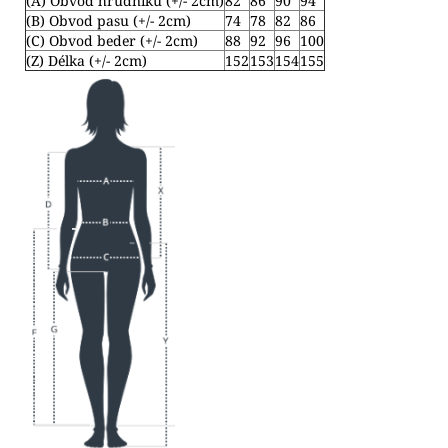
(A) Obvod hrudníku (+/- 2cm)
82
86
90
94
(B) Obvod pasu (+/- 2cm)
74
78
82
86
(C) Obvod beder (+/- 2cm)
88
92
96
100
(Z) Délka (+/- 2cm)
152
153
154
155