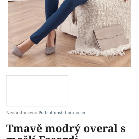
a
j
í
t
?
HLEDAT
D
o
p
Průměrné
Neohodnoceno
Podrobnosti hodnocení
hodnocení
o
Tmavě modrý overal s
produktu
r
je
u
0,0