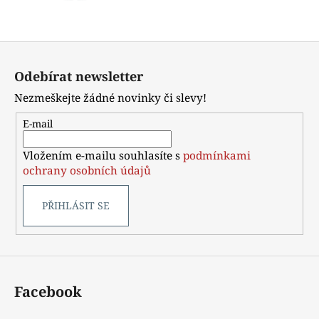
Z
á
Odebírat newsletter
p
Nezmeškejte žádné novinky či slevy!
a
t
E-mail
í
Vložením e-mailu souhlasíte s
podmínkami
ochrany osobních údajů
PŘIHLÁSIT SE
Facebook