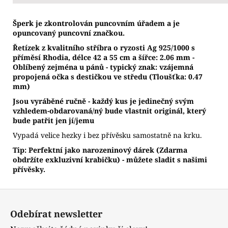
Š
perk je zkontrolován puncovním úřadem a je
opuncovaný puncovní značkou.
Řetízek z kvalitního stříbra o ryzosti Ag 925/1000 s
příměsí Rhodia, délce 42 a 55 cm a šířce: 2.06 mm -
Oblíbený zejména u pánů - typický znak: vzájemná
propojená očka s destičkou ve středu (Tloušťka: 0.47
mm)
Jsou vyráběné ručně - každý kus je jedinečný svým
vzhledem-obdarovaná/ný bude vlastnit originál, který
bude patřit jen jí/jemu
Vypadá velice hezky i bez přívěsku samostatně na krku.
Tip: Perfektní jako narozeninový dárek (Zdarma
obdržíte exkluzivní krabičku) - můžete sladit s našimi
přívěsky.
Z
á
Odebírat newsletter
p