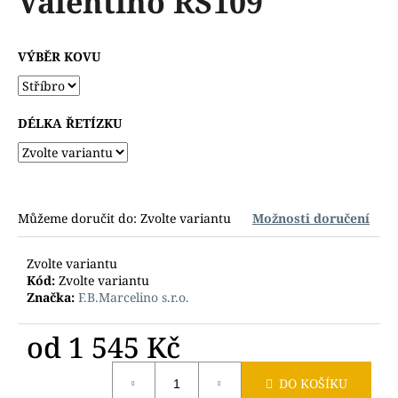
Valentino RS109
č
z
u
5
j
hvězdiček.
VÝBĚR KOVU
e
m
e
DÉLKA ŘETÍZKU
Můžeme doručit do:
Zvolte variantu
Možnosti doručení
Zvolte variantu
Kód:
Zvolte variantu
Značka:
F.B.Marcelino s.r.o.
od
1 545 Kč
Měrná
DO KOŠÍKU
cena: