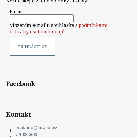
Nezmeškejte žádné novinky či slevy!
a
t
E-mail
í
Vložením e-mailu souhlasíte s
podmínkami
ochrany osobních údajů
PŘIHLÁSIT SE
Facebook
Kontakt
mail.info
@
fasardi.cz
770632600