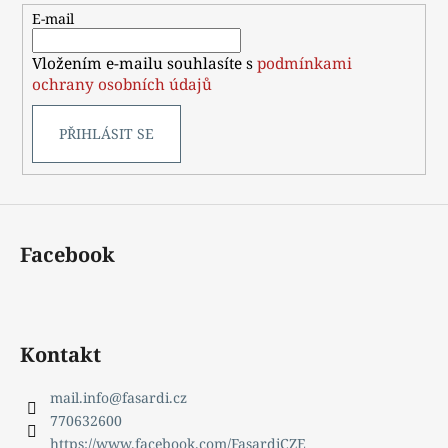
t
E-mail
í
Vložením e-mailu souhlasíte s
podmínkami
ochrany osobních údajů
PŘIHLÁSIT SE
Facebook
Kontakt
mail.info
@
fasardi.cz
770632600
https://www.facebook.com/FasardiCZE