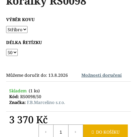
korálky RS0098
č
z
u
5
j
hvězdiček.
VÝBĚR KOVU
e
m
e
DÉLKA ŘETÍZKU
Můžeme doručit do:
13.8.2026
Možnosti doručení
Skladem
(1 ks)
Kód:
RS0098/50
Značka:
F.B.Marcelino s.r.o.
3 370 Kč
Měrná
DO KOŠÍKU
cena: