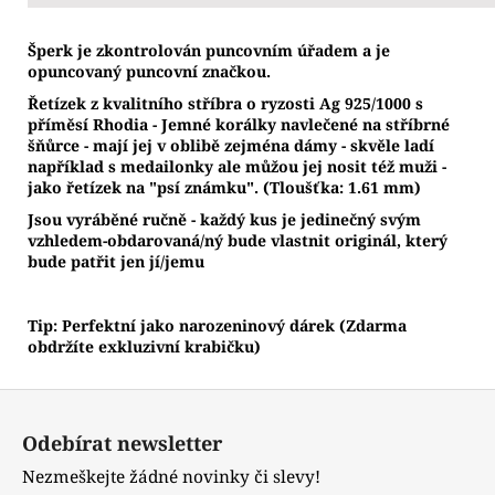
Š
perk je zkontrolován puncovním úřadem a je
opuncovaný puncovní značkou.
Řetízek z kvalitního stříbra o ryzosti Ag 925/1000 s
příměsí Rhodia - Jemné korálky navlečené na stříbrné
šňůrce -
mají jej v oblibě zejména dámy - skvěle ladí
například s medailonky ale můžou jej nosit též muži -
jako řetízek na "psí známku".
(Tloušťka: 1.61 mm)
Jsou vyráběné ručně - každý kus je jedinečný svým
vzhledem-obdarovaná/ný bude vlastnit originál, který
bude patřit jen jí/jemu
Tip: Perfektní jako narozeninový dárek (Zdarma
obdržíte exkluzivní krabičku)
Z
á
Odebírat newsletter
p
Nezmeškejte žádné novinky či slevy!
a