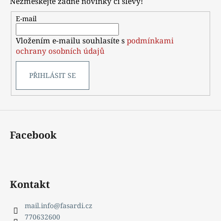
Nezmeškejte žádné novinky či slevy!
a
t
E-mail
í
Vložením e-mailu souhlasíte s
podmínkami
ochrany osobních údajů
PŘIHLÁSIT SE
Facebook
Kontakt
mail.info
@
fasardi.cz
770632600