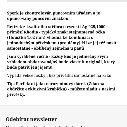
Š
perk je zkontrolován puncovním úřadem a je
opuncovaný puncovní značkou.
Řetízek z kvalitního stříbra o ryzosti Ag 925/1000 s
příměsí Rhodia - typický znak: stejnoměrná očka
(tloušťka 1.02 mm) vhodná ke kombinaci s
jednoduchým přívěskem (pro dámy) či lze jej též nosit
samostatně - oblíbený zejména u pánů
Jsou vyráběné ručně - každý kus je jedinečný svým
vzhledem-obdarovaná/ný bude vlastnit originál, který
bude patřit jen jí/jemu
Vypadá velice hezky i bez přívěsku samostatně na krku.
Tip: Perfektní jako narozeninový dárek (Zdarma
obdržíte exkluzivní krabičku) - můžete sladit s našimi
přívěsky.
Z
á
Odebírat newsletter
p