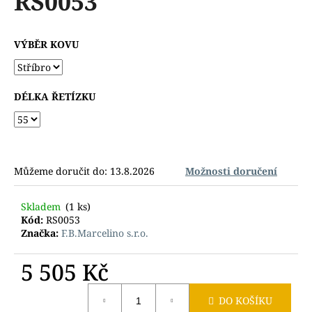
RS0053
č
z
u
5
j
hvězdiček.
VÝBĚR KOVU
e
m
e
DÉLKA ŘETÍZKU
Můžeme doručit do:
13.8.2026
Možnosti doručení
Skladem
(1 ks)
Kód:
RS0053
Značka:
F.B.Marcelino s.r.o.
5 505 Kč
Měrná
DO KOŠÍKU
cena: