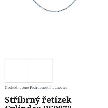
a
j
í
t
?
HLEDAT
D
o
p
Průměrné
Neohodnoceno
Podrobnosti hodnocení
hodnocení
o
Stříbrný řetízek
produktu
r
je
u
0,0