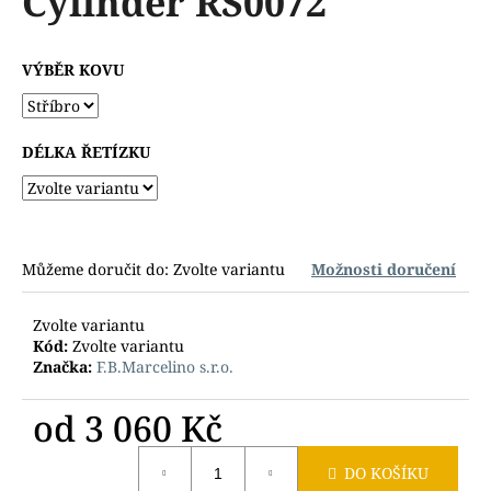
Cylinder RS0072
č
z
u
5
j
hvězdiček.
VÝBĚR KOVU
e
m
e
DÉLKA ŘETÍZKU
Můžeme doručit do:
Zvolte variantu
Možnosti doručení
Zvolte variantu
Kód:
Zvolte variantu
Značka:
F.B.Marcelino s.r.o.
od
3 060 Kč
Měrná
DO KOŠÍKU
cena: