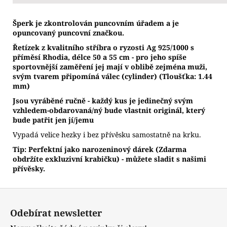
Š
perk je zkontrolován puncovním úřadem a je
opuncovaný puncovní značkou.
Řetízek z kvalitního stříbra o ryzosti Ag 925/1000 s
příměsí Rhodia, délce 50 a 55 cm - pro jeho spíše
sportovnější zaměření jej mají v oblibě zejména muži,
svým tvarem připomíná válec (cylinder) (Tloušťka: 1.44
mm)
Jsou vyráběné ručně - každý kus je jedinečný svým
vzhledem-obdarovaná/ný bude vlastnit originál, který
bude patřit jen jí/jemu
Vypadá velice hezky i bez přívěsku samostatně na krku.
Tip: Perfektní jako narozeninový dárek (Zdarma
obdržíte exkluzivní krabičku) - můžete sladit s našimi
přívěsky.
Z
á
Odebírat newsletter
p