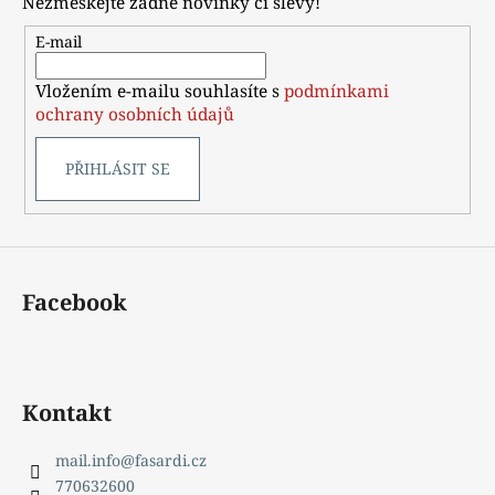
Nezmeškejte žádné novinky či slevy!
a
t
E-mail
í
Vložením e-mailu souhlasíte s
podmínkami
ochrany osobních údajů
PŘIHLÁSIT SE
Facebook
Kontakt
mail.info
@
fasardi.cz
770632600