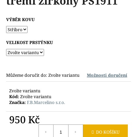
třemi zirkony PS1911
č
z
u
5
j
hvězdiček.
VÝBĚR KOVU
e
m
e
VELIKOST PRSTÝNKU
Můžeme doručit do:
Zvolte variantu
Možnosti doručení
Zvolte variantu
Kód:
Zvolte variantu
Značka:
F.B.Marcelino s.r.o.
950 Kč
Měrná
DO KOŠÍKU
cena: