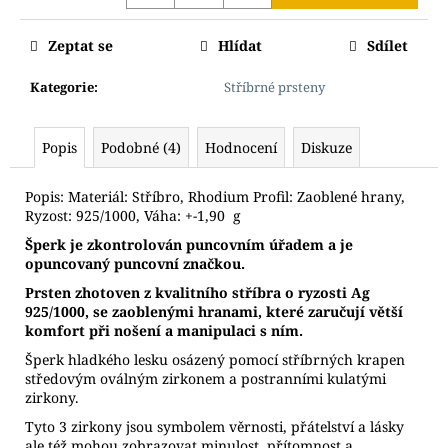
Zeptat se
Hlídat
Sdílet
Kategorie
:
Stříbrné prsteny
Popis
Podobné (4)
Hodnocení
Diskuze
Popis: Materiál: Stříbro, Rhodium Profil: Zaoblené hrany,
Ryzost: 925/1000, Váha: +-1,90 g
Š
perk je zkontrolován puncovním úřadem a je
opuncovaný puncovní značkou.
Prsten zhotoven z kvalitního stříbra o ryzosti Ag
925/1000, se zaoblenými hranami, které zaručují větší
komfort při nošení a manipulaci s ním.
Šperk hladkého lesku osázený pomocí stříbrných krapen
středovým oválným zirkonem a postranními kulatými
zirkony.
Tyto 3 zirkony jsou symbolem věrnosti, přátelství a lásky
ale též mohou zobrazovat minulost, přítomnost a