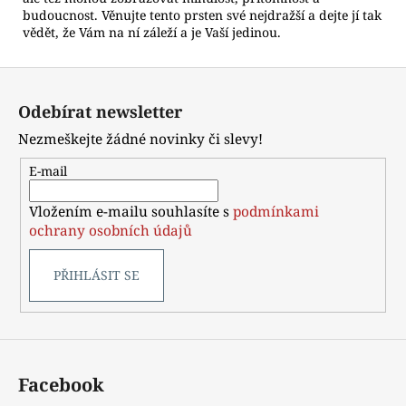
budoucnost. Věnujte tento prsten své nejdražší a dejte jí tak
vědět, že Vám na ní záleží a je Vaší jedinou.
Z
á
Odebírat newsletter
p
Nezmeškejte žádné novinky či slevy!
a
t
E-mail
í
Vložením e-mailu souhlasíte s
podmínkami
ochrany osobních údajů
PŘIHLÁSIT SE
Facebook