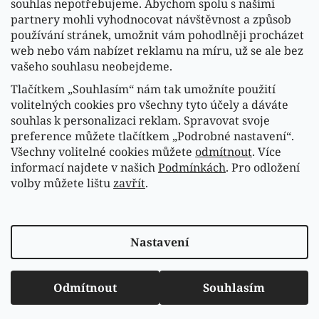
souhlas nepotřebujeme. Abychom spolu s našimi
partnery mohli vyhodnocovat návštěvnost a způsob
používání stránek, umožnit vám pohodlněji procházet
web nebo vám nabízet reklamu na míru, už se ale bez
vašeho souhlasu neobejdeme.
Tlačítkem „Souhlasím“ nám tak umožníte použití
volitelných cookies pro všechny tyto účely a dáváte
souhlas k personalizaci reklam. Spravovat svoje
Sledovat na Instagramu
preference můžete tlačítkem „Podrobné nastavení“.
Všechny volitelné cookies můžete
odmítnout
. Více
informací najdete v našich
Podmínkách
. Pro odložení
Náš FACEBOOK
volby můžete lištu
zavřít
.
Vytvořil Shoptet
Nastavení
Copyright 2026
Fasardi.cz
. Všechna práva vyhrazena.
Upravit nastavení cookies
Odmítnout
Souhlasím