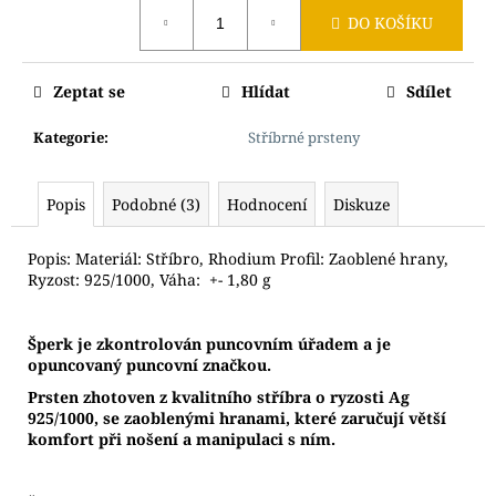
Měrná
DO KOŠÍKU
cena:
Zeptat se
Hlídat
Sdílet
Kategorie
:
Stříbrné prsteny
Popis
Podobné (3)
Hodnocení
Diskuze
Popis: Materiál: Stříbro, Rhodium Profil: Zaoblené hrany,
Ryzost: 925/1000, Váha: +- 1,80 g
Š
perk je zkontrolován puncovním úřadem a je
opuncovaný puncovní značkou.
Prsten zhotoven z kvalitního stříbra o ryzosti Ag
925/1000, se zaoblenými hranami, které zaručují větší
komfort při nošení a manipulaci s ním.