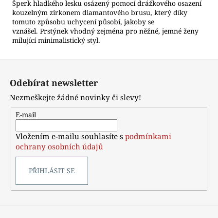
Šperk hladkého lesku osázený pomocí drážkového osazení
kouzelným zirkonem diamantového brusu, který díky
tomuto způsobu uchycení působí, jakoby se
vznášel. Prstýnek vhodný zejména pro něžné, jemné ženy
milující minimalistický styl.
Z
á
Odebírat newsletter
p
Nezmeškejte žádné novinky či slevy!
a
t
E-mail
í
Vložením e-mailu souhlasíte s
podmínkami
ochrany osobních údajů
PŘIHLÁSIT SE