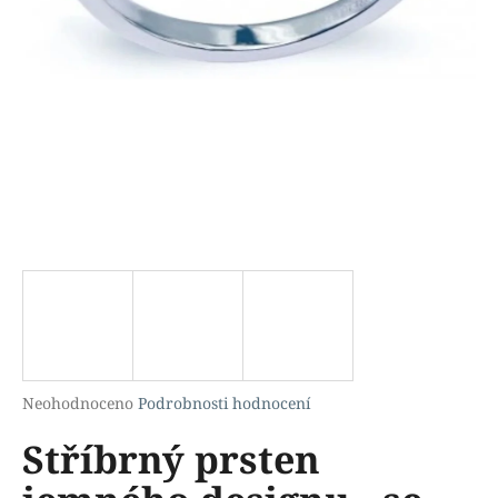
a
j
í
t
?
HLEDAT
D
o
p
Průměrné
Neohodnoceno
Podrobnosti hodnocení
hodnocení
o
Stříbrný prsten
produktu
r
je
u
0,0