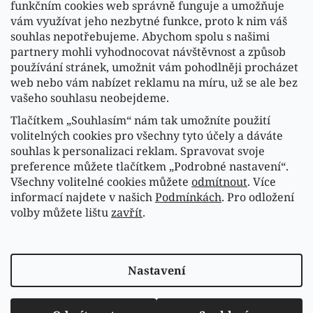
funkčním cookies web správně funguje a umožňuje
vám využívat jeho nezbytné funkce, proto k nim váš
souhlas nepotřebujeme. Abychom spolu s našimi
partnery mohli vyhodnocovat návštěvnost a způsob
používání stránek, umožnit vám pohodlněji procházet
web nebo vám nabízet reklamu na míru, už se ale bez
vašeho souhlasu neobejdeme.
Tlačítkem „Souhlasím“ nám tak umožníte použití
volitelných cookies pro všechny tyto účely a dáváte
souhlas k personalizaci reklam. Spravovat svoje
Sledovat na Instagramu
preference můžete tlačítkem „Podrobné nastavení“.
Všechny volitelné cookies můžete
odmítnout
. Více
informací najdete v našich
Podmínkách
. Pro odložení
Náš FACEBOOK
volby můžete lištu
zavřít
.
Vytvořil Shoptet
Nastavení
Copyright 2026
Fasardi.cz
. Všechna práva vyhrazena.
Upravit nastavení cookies