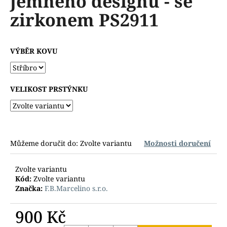
jemného designu - se
č
z
u
zirkonem PS2911
5
j
hvězdiček.
e
m
VÝBĚR KOVU
e
VELIKOST PRSTÝNKU
Můžeme doručit do:
Zvolte variantu
Možnosti doručení
Zvolte variantu
Kód:
Zvolte variantu
Značka:
F.B.Marcelino s.r.o.
900 Kč