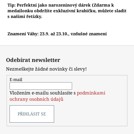
Tip: Perfektní jako narozeninový dárek (Zdarma k
medailonku obdržíte exkluzivní krabičku, můžete sladit
s našimi řetízky.
Znamení Váhy: 23.9. až 23.10., vzdušné znamení
Z
á
Odebírat newsletter
p
Nezmeškejte žádné novinky či slevy!
a
t
E-mail
í
Vložením e-mailu souhlasíte s
podmínkami
ochrany osobních údajů
PŘIHLÁSIT SE