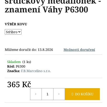
srdíčkový medailonek -
č
z
u
znamení Váhy P6300
5
j
hvězdiček.
e
m
VÝBĚR KOVU
e
Můžeme doručit do:
13.8.2026
Možnosti doručení
Skladem
(1 ks)
Kód:
P6300
Značka:
F.B.Marcelino s.r.o.
365 Kč
Měrná
DO KOŠÍKU
cena: