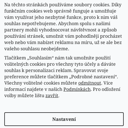
Na těchto stránkách používáme soubory cookies. Díky
funkčním cookies web správně funguje a umožňuje
vám využívat jeho nezbytné funkce, proto k nim váš
souhlas nepotřebujeme. Abychom spolu s našimi
partnery mohli vyhodnocovat návštěvnost a způsob
používání stránek, umožnit vám pohodlněji procházet
web nebo vám nabízet reklamu na míru, už se ale bez
vašeho souhlasu neobejdeme.
Tlačítkem „Souhlasím“ nám tak umožníte použití
volitelných cookies pro všechny tyto účely a dáváte
souhlas k personalizaci reklam. Spravovat svoje
Sledovat na Instagramu
preference můžete tlačítkem „Podrobné nastavení“.
Všechny volitelné cookies můžete
odmítnout
. Více
informací najdete v našich
Podmínkách
. Pro odložení
Náš FACEBOOK
volby můžete lištu
zavřít
.
Vytvořil Shoptet
Nastavení
Copyright 2026
Fasardi.cz
. Všechna práva vyhrazena.