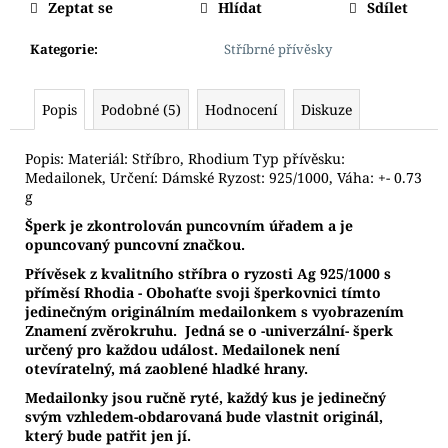
Zeptat se
Hlídat
Sdílet
Kategorie
:
Stříbrné přívěsky
Popis
Podobné (5)
Hodnocení
Diskuze
Popis: Materiál: Stříbro, Rhodium Typ přívěsku:
Medailonek, Určení: Dámské Ryzost: 925/1000, Váha: +- 0.73
g
Š
perk je zkontrolován puncovním úřadem a je
opuncovaný puncovní značkou.
Přívěsek z kvalitního stříbra o ryzosti Ag 925/1000 s
příměsí Rhodia - Obohaťte svoji šperkovnici
tímto
jedinečným originálním medailonkem s vyobrazením
Znamení zvěrokruhu.
Jedná se o -univerzální- šperk
určený pro každou událost. Medailonek není
otevíratelný, má zaoblené hladké hrany.
Medailonky jsou ručně ryté, každý kus je jedinečný
svým vzhledem-obdarovaná bude vlastnit originál,
který bude patřit jen jí.