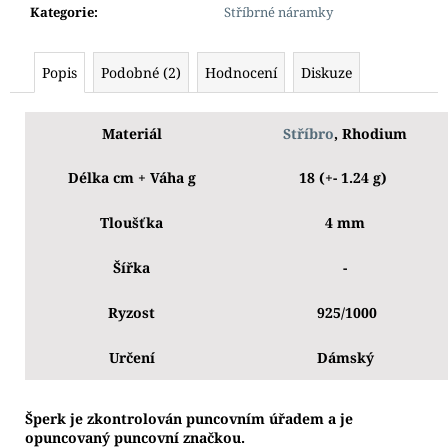
Kategorie
:
Stříbrné náramky
Popis
Podobné (2)
Hodnocení
Diskuze
Materiál
Stříbro
, Rhodium
Délka cm + Váha g
18 (+- 1.24 g)
Tloušťka
4 mm
Šířka
-
Ryzost
925/1000
Určení
Dámský
Š
perk je zkontrolován puncovním úřadem a je
opuncovaný puncovní značkou.