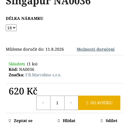
Singapur NA0036
č
z
u
5
j
hvězdiček.
DÉLKA NÁRAMKU
e
m
e
Můžeme doručit do:
11.8.2026
Možnosti doručení
Skladem
(1 ks)
Kód:
NA0036
Značka:
F.B.Marcelino s.r.o.
620 Kč
Měrná
DO KOŠÍKU
cena:
Zeptat se
Hlídat
Sdílet