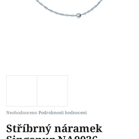
a
j
í
t
?
HLEDAT
D
o
p
Průměrné
Neohodnoceno
Podrobnosti hodnocení
hodnocení
o
Stříbrný náramek
produktu
r
je
u
0,0