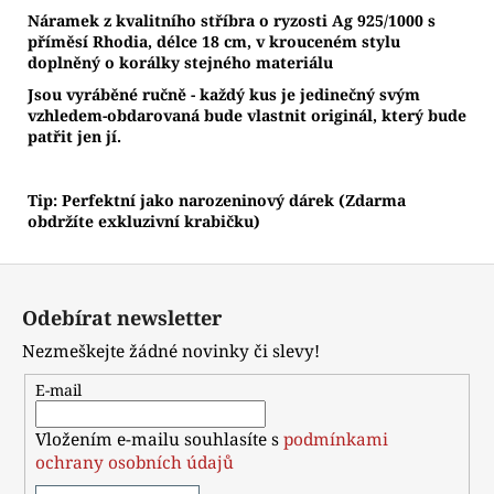
Náramek z kvalitního stříbra o ryzosti Ag 925/1000 s
příměsí Rhodia, délce 18 cm, v krouceném stylu
doplněný o korálky stejného materiálu
Jsou vyráběné ručně - každý kus je jedinečný svým
vzhledem-obdarovaná bude vlastnit originál, který bude
patřit jen jí.
Tip: Perfektní jako narozeninový dárek (Zdarma
obdržíte exkluzivní krabičku)
Z
á
Odebírat newsletter
p
Nezmeškejte žádné novinky či slevy!
a
t
E-mail
í
Vložením e-mailu souhlasíte s
podmínkami
ochrany osobních údajů