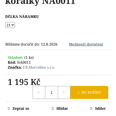
korálky NA0011
č
z
u
5
j
hvězdiček.
DÉLKA NÁRAMKU
e
m
e
Můžeme doručit do:
12.8.2026
Možnosti doručení
Skladem
(1 ks)
Kód:
NA0011
Značka:
F.B.Marcelino s.r.o.
1 195 Kč
Měrná
DO KOŠÍKU
cena:
Zeptat se
Hlídat
Sdílet