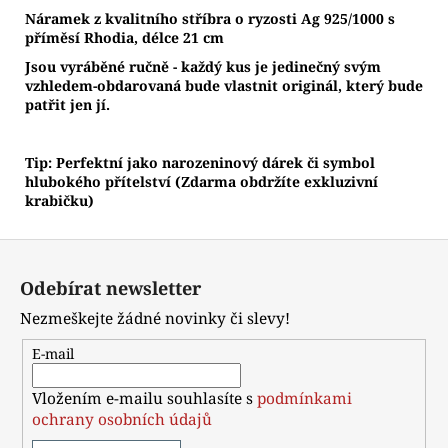
Náramek z kvalitního stříbra o ryzosti Ag 925/1000 s
příměsí Rhodia, délce 21 cm
Jsou vyráběné ručně - každý kus je jedinečný svým
vzhledem-obdarovaná bude vlastnit originál, který bude
patřit jen jí.
Tip: Perfektní jako narozeninový dárek či symbol
hlubokého přítelství (Zdarma obdržíte exkluzivní
krabičku)
Z
á
Odebírat newsletter
p
Nezmeškejte žádné novinky či slevy!
a
t
E-mail
í
Vložením e-mailu souhlasíte s
podmínkami
ochrany osobních údajů