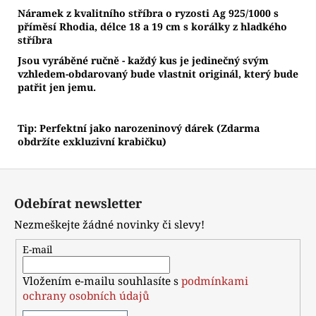
Náramek z kvalitního stříbra o ryzosti Ag 925/1000 s
příměsí Rhodia, délce 18 a 19 cm s korálky z hladkého
stříbra
Jsou vyráběné ručně - každý kus je jedinečný svým
vzhledem-obdarovaný bude vlastnit originál, který bude
patřit jen jemu.
Tip: Perfektní jako narozeninový dárek (Zdarma
obdržíte exkluzivní krabičku)
Z
á
Odebírat newsletter
p
Nezmeškejte žádné novinky či slevy!
a
t
E-mail
í
Vložením e-mailu souhlasíte s
podmínkami
ochrany osobních údajů