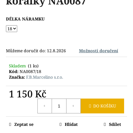
korálky NA0087
č
z
u
5
j
hvězdiček.
DÉLKA NÁRAMKU
e
m
e
Můžeme doručit do:
12.8.2026
Možnosti doručení
Skladem
(1 ks)
Kód:
NA0087/18
Značka:
F.B.Marcelino s.r.o.
1 150 Kč
Měrná
DO KOŠÍKU
cena:
Zeptat se
Hlídat
Sdílet