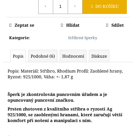
Měrná
DO KOŠÍKU
cena:
Zeptat se
Hlídat
Sdílet
Kategorie
:
Stříbrné šperky
Popis
Podobné (6)
Hodnocení
Diskuze
Popis: Materiál: Stříbro, Rhodium Profil: Zaoblené hrany,
Ryzost: 925/1000, Váha: +- 1,87 g
Š
perk je zkontrolován puncovním úřadem a je
opuncovaný puncovní značkou.
Prsten zhotoven z kvalitního stříbra o ryzosti Ag
925/1000, se zaoblenými hranami, které zaručují větší
komfort při nošení a manipulaci s ním.