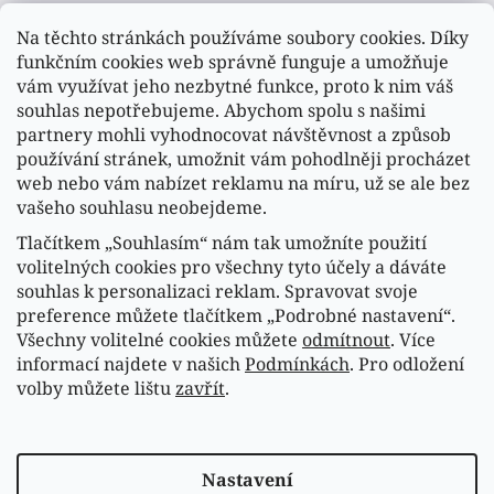
Na těchto stránkách používáme soubory cookies. Díky
funkčním cookies web správně funguje a umožňuje
vám využívat jeho nezbytné funkce, proto k nim váš
souhlas nepotřebujeme. Abychom spolu s našimi
partnery mohli vyhodnocovat návštěvnost a způsob
používání stránek, umožnit vám pohodlněji procházet
web nebo vám nabízet reklamu na míru, už se ale bez
vašeho souhlasu neobejdeme.
Tlačítkem „Souhlasím“ nám tak umožníte použití
volitelných cookies pro všechny tyto účely a dáváte
souhlas k personalizaci reklam. Spravovat svoje
Sledovat na Instagramu
preference můžete tlačítkem „Podrobné nastavení“.
Všechny volitelné cookies můžete
odmítnout
. Více
informací najdete v našich
Podmínkách
. Pro odložení
Náš FACEBOOK
volby můžete lištu
zavřít
.
Vytvořil Shoptet
Nastavení