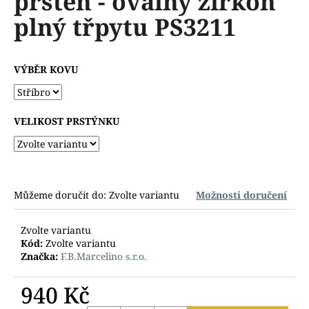
prsten - oválný zirkon
č
z
u
plný třpytu PS3211
5
j
hvězdiček.
e
m
VÝBĚR KOVU
e
VELIKOST PRSTÝNKU
Můžeme doručit do:
Zvolte variantu
Možnosti doručení
Zvolte variantu
Kód:
Zvolte variantu
Značka:
F.B.Marcelino s.r.o.
940 Kč