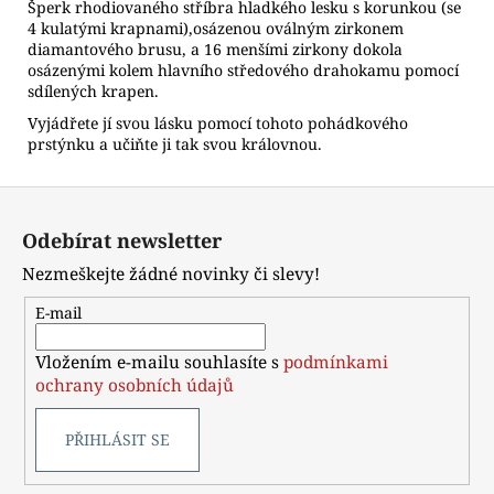
Šperk rhodiovaného stříbra hladkého lesku s korunkou (se
4 kulatými krapnami),osázenou oválným zirkonem
diamantového brusu, a 16 menšími zirkony dokola
osázenými kolem hlavního středového drahokamu pomocí
sdílených krapen.
Vyjádřete jí svou lásku pomocí tohoto pohádkového
prstýnku a učiňte ji tak svou královnou.
Z
á
Odebírat newsletter
p
Nezmeškejte žádné novinky či slevy!
a
t
E-mail
í
Vložením e-mailu souhlasíte s
podmínkami
ochrany osobních údajů
PŘIHLÁSIT SE