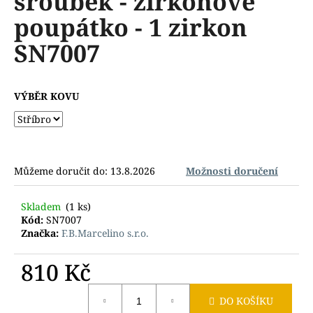
šroubek - zirkonové
č
z
u
poupátko - 1 zirkon
5
j
hvězdiček.
SN7007
e
m
e
VÝBĚR KOVU
Můžeme doručit do:
13.8.2026
Možnosti doručení
Skladem
(1 ks)
Kód:
SN7007
Značka:
F.B.Marcelino s.r.o.
810 Kč
Měrná
DO KOŠÍKU
cena: