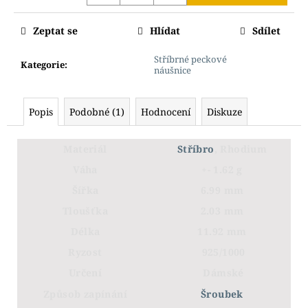
Zeptat se
Hlídat
Sdílet
Stříbrné peckové
Kategorie
:
náušnice
Popis
Podobné (1)
Hodnocení
Diskuze
Materiál
Stříbro
, Rhodium
Váha
+- 1.62 g
Šířka
6.99 mm
Tloušťka
2.03 mm
Délka
11.92 mm
Ryzost
925/1000
Určení
Dámské
Způsob zapínání
Šroubek