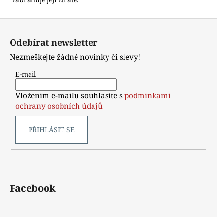
Z
á
Odebírat newsletter
p
Nezmeškejte žádné novinky či slevy!
a
t
E-mail
í
Vložením e-mailu souhlasíte s
podmínkami
ochrany osobních údajů
PŘIHLÁSIT SE
Facebook