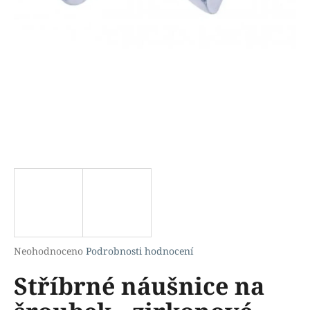
a
j
í
t
?
HLEDAT
D
o
p
Průměrné
Neohodnoceno
Podrobnosti hodnocení
hodnocení
o
Stříbrné náušnice na
produktu
r
je
u
0,0