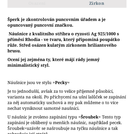
Osazení
Zirkon
Š
perk je zkontrolován puncovním úřadem a je
opuncovaný puncovní značkou.
Náušnice z kvalitního stříbra o ryzosti Ag 925/1000 s
příměsí Rhodia - ve tvaru, který připomíná poupátko
růže. Střed osázen kulatým zirkonem briliantového
brusu.
Ocení jej zejména ty, které májí rády jemný
minimalistický styl.
Náušnice jsou ve stylu
=Pecky=
Je to jednodušší, avšak za to velice příjemně působící,
varianta na okolí. Po přichycení na ušní lalůček se zapínání
za něj automaticky uschová a my pak můžeme o to více
nechat vyniknout samotné naušnici.
U náušnic je zvoleno zapínání typu
=Šroubek=
Tento typ
zapínání je oblíbený u menších náušnic, například pecek.
Šroubek=uzávěr se našroubuje na tyčku náušnice a tak
zabraňuje její ztrátě.