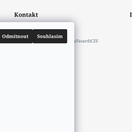
Kontakt
mail.info
@
fasardi.cz
770632600
Odmítnout
Souhlasím
https://www.facebook.com/FasardiCZE
fasardicz