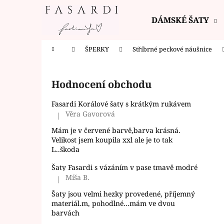
K
Přejít
na
o
DÁMSKÉ ŠATY
obsah
Zpět
Zpět
š
do
do
í
Domů
ŠPERKY
Stříbrné peckové náušnice
k
obchodu
obchodu
P
o
Hodnocení obchodu
s
t
Fasardi Korálové šaty s krátkým rukávem
r
Věra Gavorová
|
Hodnocení produktu je 5 z 5 hvězdiček.
a
Mám je v červené barvě,barva krásná.
n
Velikost jsem koupila xxl ale je to tak
L..škoda
n
í
Šaty Fasardi s vázáním v pase tmavě modré
Míša B.
p
|
Hodnocení produktu je 5 z 5 hvězdiček.
a
Šaty jsou velmi hezky provedené, příjemný
materiál.m, pohodlné...mám ve dvou
n
barvách
e