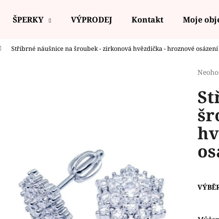
ŠPERKY
VÝPRODEJ
Kontakt
Moje ob
Stříbrné náušnice na šroubek - zirkonová hvězdička - hroznové osázen
Co potřebujete najít?
Průmě
Neoho
hodno
St
produ
HLEDAT
je
šr
0,0
z
hv
5
Doporučujeme
hvězdi
os
VÝBĚ