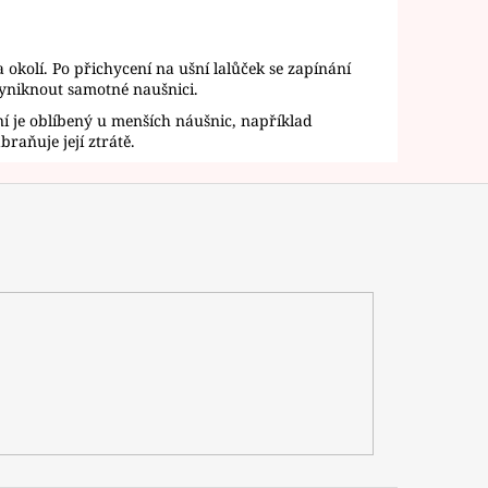
a okolí. Po přichycení na ušní lalůček se zapínání
vyniknout samotné naušnici.
í je oblíbený u menších náušnic, například
raňuje její ztrátě.