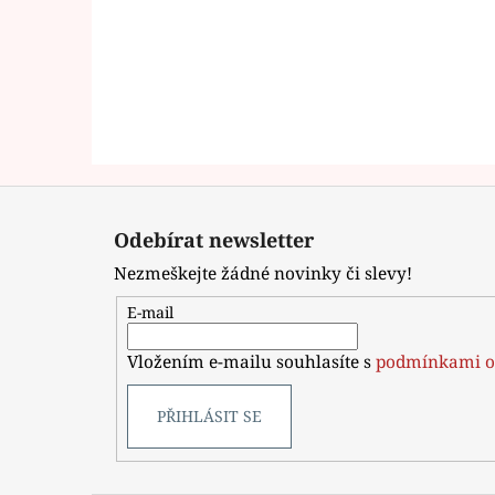
Z
á
Odebírat newsletter
p
Nezmeškejte žádné novinky či slevy!
a
t
E-mail
í
Vložením e-mailu souhlasíte s
podmínkami o
PŘIHLÁSIT SE