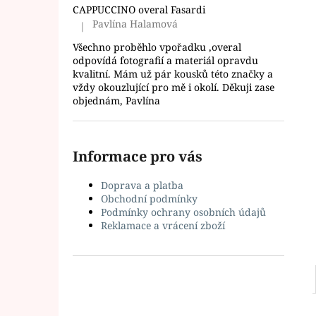
l
CAPPUCCINO overal Fasardi
Pavlína Halamová
|
Hodnocení produktu je 5 z 5 hvězdiček.
Všechno proběhlo vpořadku ,overal
odpovídá fotografií a materiál opravdu
kvalitní. Mám už pár kousků této značky a
vždy okouzlující pro mě i okolí. Děkuji zase
objednám, Pavlína
Informace pro vás
Doprava a platba
Obchodní podmínky
Podmínky ochrany osobních údajů
Reklamace a vrácení zboží