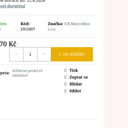
e doručit do:
12.8.2026
sti doručení
dem
Kód:
Značka:
F.B.Marcelino
)
SN1007
s.r.o.
170 Kč
ná
DO KOŠÍKU
Tisk
Stříbrné peckové
gorie
:
náušnice
Zeptat se
Hlídat
Sdílet