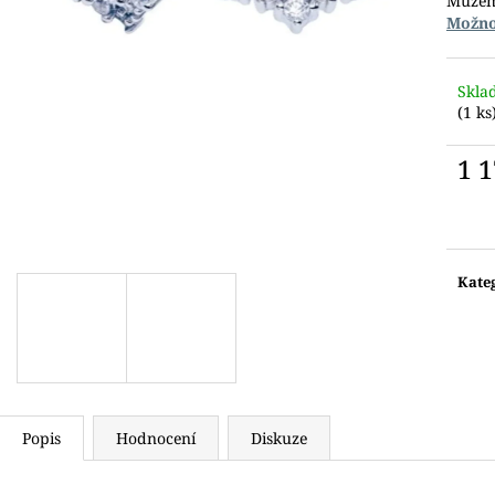
Můžem
Možno
Skla
(1 ks
1 
Měr
cena:
Kate
Popis
Hodnocení
Diskuze