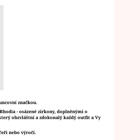
uncovní značkou.
í Rhodia - osázené zirkony, doplněnými o
terý obzvláštní a zdokonalý každý outfit a Vy
čeři nebo výročí.