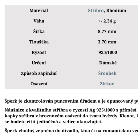
Materiál
Stříbro
, Rhodium
Váha
+- 2.34 g
Šířka
8.77 mm
Tloušťka
3.70 mm
Ryzost
925/1000
Určení
Dámské
Způsob zapínání
Šroubek
Osazení
Zirkon
Š
perk je zkontrolován puncovním úřadem a je opuncovaný p
Náušnice z kvalitního stříbra o ryzosti Ag 925/1000 s příměs
kapky stříbra v hroznovém osázení do tvaru hvězdy. Klenot, k
se budete cítit jediněčná a velice okouzlující.
Šperk vhodný zejména do divadla, kina či na romantickou ve