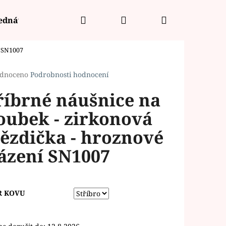
Hledat
Přihlášení
Nákupní
jednávka
í SN1007
košík
rné
dnoceno
Podrobnosti hodnocení
cení
říbrné náušnice na
ktu
oubek - zirkonová
ězdička - hroznové
ček.
ázení SN1007
R KOVU