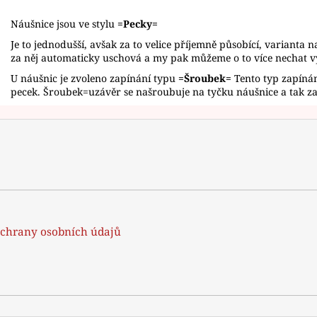
Náušnice jsou ve stylu
=Pecky=
Je to jednodušší, avšak za to velice příjemně působící, varianta n
za něj automaticky uschová a my pak můžeme o to více nechat 
U náušnic je zvoleno zapínání typu
=Šroubek=
Tento typ zapínán
pecek. Šroubek=uzávěr se našroubuje na tyčku náušnice a tak zab
chrany osobních údajů