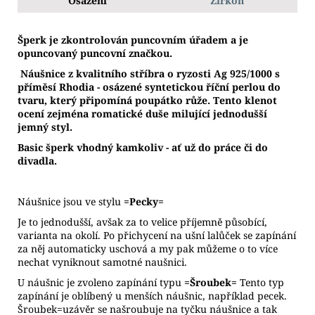
Osazení
Zirkon
Š
perk je zkontrolován puncovním úřadem a je
opuncovaný puncovní značkou.
Náušnice z kvalitního stříbra o ryzosti Ag 925/1000 s
příměsí Rhodia - osázené syntetickou říční perlou do
tvaru, který připomíná poupátko růže. Tento klenot
ocení zejména romatické duše milující jednodušší
jemný styl.
Basic šperk vhodný kamkoliv - ať už do práce či do
divadla.
Náušnice jsou ve stylu
=Pecky=
Je to jednodušší, avšak za to velice příjemně působící,
varianta na okolí. Po přichycení na ušní lalůček se zapínání
za něj automaticky uschová a my pak můžeme o to více
nechat vyniknout samotné naušnici.
U náušnic je zvoleno zapínání typu
=Šroubek=
Tento typ
zapínání je oblíbený u menších náušnic, například pecek.
Šroubek=uzávěr se našroubuje na tyčku náušnice a tak