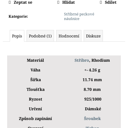
Zeptat se
Hlídat
Sdílet
Stříbrné peckové
Kategorie
:
náušnice
Popis
Podobné (1)
Hodnocení
Diskuze
Materiál
Stříbro
, Rhodium
Váha
+- 4.26 g
Šířka
11.74 mm
Tloušťka
8.70 mm
Ryzost
925/1000
Určení
Dámské
Způsob zapínání
Šroubek