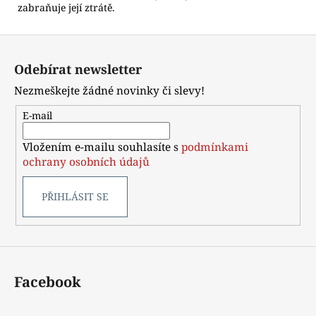
zabraňuje její ztrátě.
Z
á
Odebírat newsletter
p
Nezmeškejte žádné novinky či slevy!
a
t
E-mail
í
Vložením e-mailu souhlasíte s
podmínkami
ochrany osobních údajů
PŘIHLÁSIT SE
Facebook