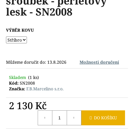
šroubek - perleťový
č
z
u
lesk - SN2008
5
j
hvězdiček.
e
m
VÝBĚR KOVU
e
Můžeme doručit do:
13.8.2026
Možnosti doručení
Skladem
(1 ks)
Kód:
SN2008
Značka:
F.B.Marcelino s.r.o.
2 130 Kč
Měrná
DO KOŠÍKU
cena: