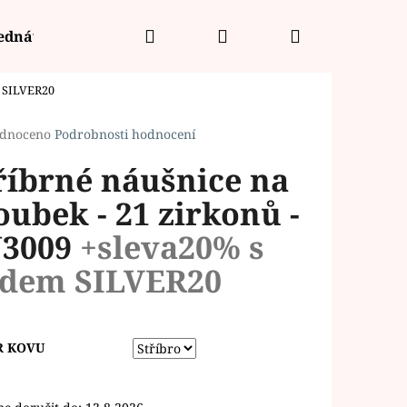
Hledat
Přihlášení
Nákupní
jednávka
 SILVER20
košík
rné
dnoceno
Podrobnosti hodnocení
cení
říbrné náušnice na
ktu
oubek - 21 zirkonů -
3009
+sleva20% s
ček.
dem SILVER20
R KOVU