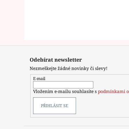
Z
á
Odebírat newsletter
p
Nezmeškejte žádné novinky či slevy!
a
t
E-mail
í
Vložením e-mailu souhlasíte s
podmínkami o
PŘIHLÁSIT SE