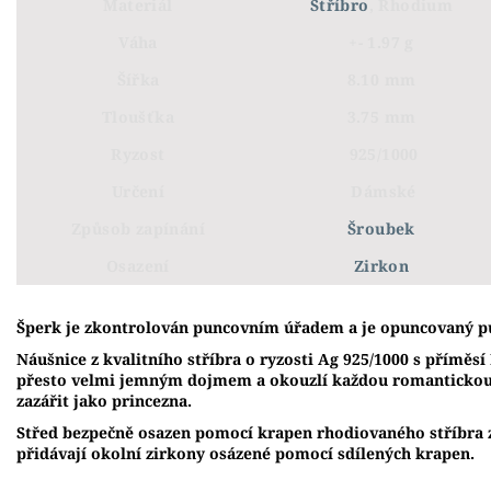
Materiál
Stříbro
, Rhodium
Váha
+- 1.97 g
Šířka
8.10 mm
Tloušťka
3.75 mm
Ryzost
925/1000
Určení
Dámské
Způsob zapínání
Šroubek
Osazení
Zirkon
Š
perk je zkontrolován puncovním úřadem a je opuncovaný p
Náušnice z kvalitního stříbra o ryzosti Ag 925/1000 s příměsí
přesto velmi jemným dojmem a okouzlí každou romantickou 
zazářit jako princezna.
Střed bezpečně osazen pomocí krapen rhodiovaného stříbra 
přidávají okolní zirkony osázené pomocí sdílených krapen.