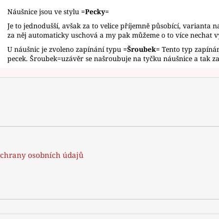
Náušnice jsou ve stylu
=Pecky=
Je to jednodušší, avšak za to velice příjemně působící, varianta n
za něj automaticky uschová a my pak můžeme o to více nechat 
U náušnic je zvoleno zapínání typu
=Šroubek=
Tento typ zapínán
pecek. Šroubek=uzávěr se našroubuje na tyčku náušnice a tak zab
chrany osobních údajů