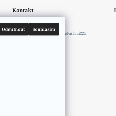
Kontakt
mail.info
@
fasardi.cz
770632600
Odmítnout
Souhlasím
https://www.facebook.com/FasardiCZE
fasardicz