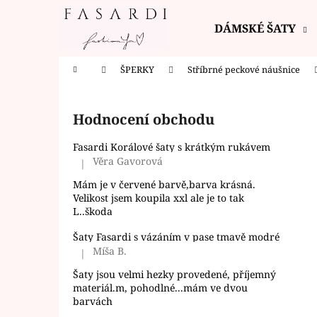
K
Přejít
na
o
DÁMSKÉ ŠATY
obsah
Zpět
Zpět
š
do
do
í
Domů
ŠPERKY
Stříbrné peckové náušnice
k
obchodu
obchodu
P
o
Hodnocení obchodu
s
t
Fasardi Korálové šaty s krátkým rukávem
r
Věra Gavorová
|
Hodnocení produktu je 5 z 5 hvězdiček.
a
Mám je v červené barvě,barva krásná.
n
Velikost jsem koupila xxl ale je to tak
L..škoda
n
í
Šaty Fasardi s vázáním v pase tmavě modré
Míša B.
p
|
Hodnocení produktu je 5 z 5 hvězdiček.
a
Šaty jsou velmi hezky provedené, příjemný
materiál.m, pohodlné...mám ve dvou
n
barvách
e