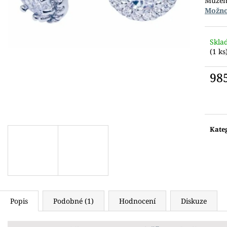
Můžem
Možno
Skla
(1 ks
98
Měr
cena:
Kate
Popis
Podobné (1)
Hodnocení
Diskuze