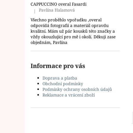
l
CAPPUCCINO overal Fasardi
Pavlína Halamová
|
Hodnocení produktu je 5 z 5 hvězdiček.
Všechno proběhlo vpořadku ,overal
odpovídá fotografií a materiál opravdu
kvalitní. Mám už pár kousků této značky a
vždy okouzlující pro mě i okolí. Děkuji zase
objednám, Pavlína
Informace pro vás
Doprava a platba
Obchodní podmínky
Podmínky ochrany osobních údajů
Reklamace a vrácení zboží