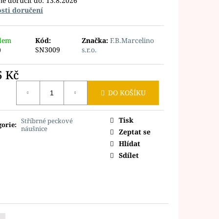
e doručit do:
13.8.2026
sti doručení
dem
Kód:
Značka:
F.B.Marcelino
)
SN3009
s.r.o.
5 Kč
ná
DO KOŠÍKU
Tisk
Stříbrné peckové
gorie
:
náušnice
Zeptat se
Hlídat
Sdílet