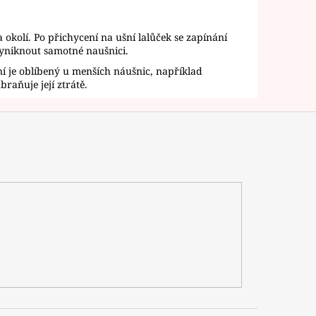
a okolí. Po přichycení na ušní lalůček se zapínání
vyniknout samotné naušnici.
í je oblíbený u menších náušnic, například
raňuje její ztrátě.