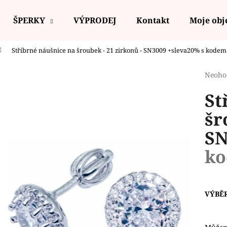
ŠPERKY
VÝPRODEJ
Kontakt
Moje ob
Stříbrné náušnice na šroubek - 21 zirkonů - SN3009
+sleva20% s kodem
Co potřebujete najít?
Průmě
Neoho
hodno
St
produ
HLEDAT
je
šr
0,0
z
SN
5
Doporučujeme
hvězdi
ko
VÝBĚ