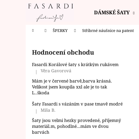
K
Přejít
na
o
DÁMSKÉ ŠATY
obsah
Zpět
Zpět
š
do
do
í
Domů
ŠPERKY
Stříbrné náušnice na patent
k
obchodu
obchodu
P
o
Hodnocení obchodu
s
t
Fasardi Korálové šaty s krátkým rukávem
r
Věra Gavorová
|
Hodnocení produktu je 5 z 5 hvězdiček.
a
Mám je v červené barvě,barva krásná.
n
Velikost jsem koupila xxl ale je to tak
L..škoda
n
í
Šaty Fasardi s vázáním v pase tmavě modré
Míša B.
p
|
Hodnocení produktu je 5 z 5 hvězdiček.
a
Šaty jsou velmi hezky provedené, příjemný
materiál.m, pohodlné...mám ve dvou
n
barvách
e