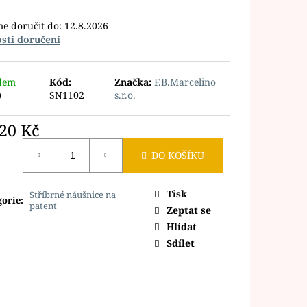
e doručit do:
12.8.2026
sti doručení
dem
Kód:
Značka:
F.B.Marcelino
)
SN1102
s.r.o.
420 Kč
ná
DO KOŠÍKU
Tisk
Stříbrné náušnice na
gorie
:
patent
Zeptat se
Hlídat
Sdílet