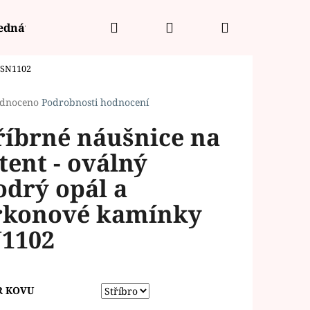
Hledat
Přihlášení
Nákupní
jednávka
y SN1102
košík
rné
dnoceno
Podrobnosti hodnocení
cení
říbrné náušnice na
ktu
tent - oválný
drý opál a
ček.
rkonové kamínky
1102
R KOVU