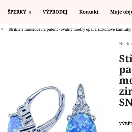
ŠPERKY
VÝPRODEJ
Kontakt
Moje ob
Stříbrné náušnice na patent - oválný modrý opál a zirkonové kamínk
Co potřebujete najít?
Průmě
Neoho
hodno
St
produ
HLEDAT
je
pa
0,0
z
mo
5
Doporučujeme
hvězdi
zi
SN
VÝBĚ