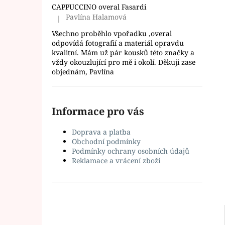
l
CAPPUCCINO overal Fasardi
Pavlína Halamová
|
Hodnocení produktu je 5 z 5 hvězdiček.
Všechno proběhlo vpořadku ,overal
odpovídá fotografií a materiál opravdu
kvalitní. Mám už pár kousků této značky a
vždy okouzlující pro mě i okolí. Děkuji zase
objednám, Pavlína
Informace pro vás
Doprava a platba
Obchodní podmínky
Podmínky ochrany osobních údajů
Reklamace a vrácení zboží