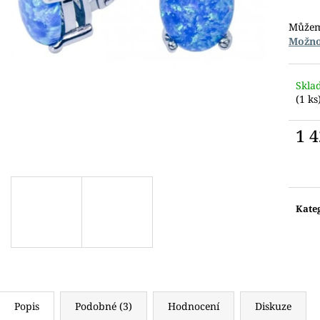
Můžem
Možno
Skla
(1 ks
1 
Měr
cena:
Kate
Popis
Podobné (3)
Hodnocení
Diskuze