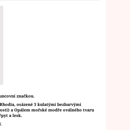
uncovní značkou.
í Rhodia, osázené 3 kulatými bezbarvými
nosti) a Opálem mořské modře oválného tvaru
pyt a lesk.
í.