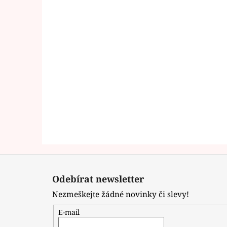
Z
á
Odebírat newsletter
p
Nezmeškejte žádné novinky či slevy!
a
t
E-mail
í