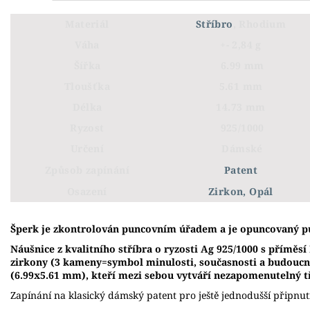
Materiál
Stříbro
, Rhodium
Váha
+- 2,84 g
Šířka
6.99 mm
Tloušťka
5.61 mm
Délka
14.73 mm
Ryzost
925/1000
Určení
Dámské
Způsob zapínání
Patent
Osazení
Zirkon, Opál
Š
perk je zkontrolován puncovním úřadem a je opuncovaný p
Náušnice z kvalitního stříbra o ryzosti Ag 925/1000 s příměs
zirkony (3 kameny=symbol minulosti, současnosti a budouc
(6.99x5.61 mm), kteří mezi sebou vytváří nezapomenutelný tř
Zapínání na klasický dámský patent pro ještě jednodušší připnut