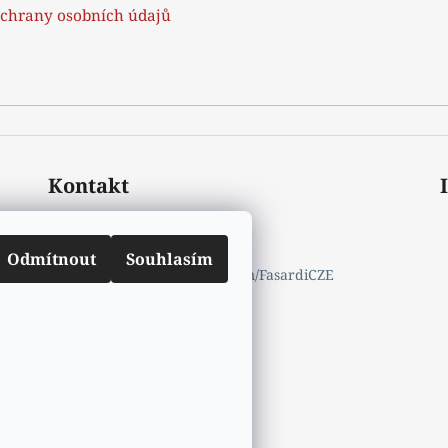
chrany osobních údajů
Kontakt
mail.info
@
fasardi.cz
770632600
Odmítnout
Souhlasím
https://www.facebook.com/FasardiCZE
fasardicz