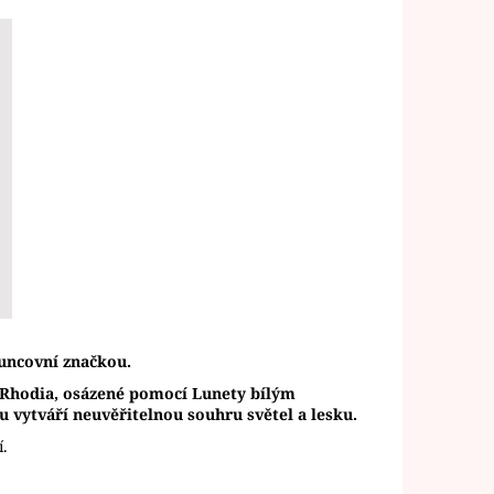
uncovní značkou.
sí Rhodia, osázené pomocí Lunety bílým
 vytváří neuvěřitelnou souhru světel a lesku.
í.