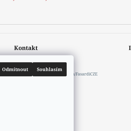
Kontakt
mail.info
@
fasardi.cz
770632600
Odmítnout
Souhlasím
https://www.facebook.com/FasardiCZE
fasardicz