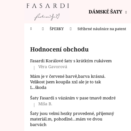
K
Přejít
na
o
DÁMSKÉ ŠATY
obsah
Zpět
Zpět
š
do
do
í
Domů
ŠPERKY
Stříbrné náušnice na patent
k
obchodu
obchodu
P
o
Hodnocení obchodu
s
t
Fasardi Korálové šaty s krátkým rukávem
r
Věra Gavorová
|
Hodnocení produktu je 5 z 5 hvězdiček.
a
Mám je v červené barvě,barva krásná.
n
Velikost jsem koupila xxl ale je to tak
L..škoda
n
í
Šaty Fasardi s vázáním v pase tmavě modré
Míša B.
p
|
Hodnocení produktu je 5 z 5 hvězdiček.
a
Šaty jsou velmi hezky provedené, příjemný
materiál.m, pohodlné...mám ve dvou
n
barvách
e