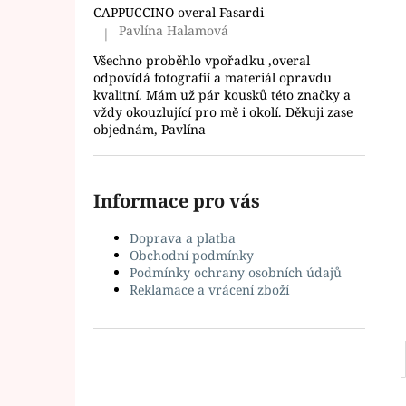
l
CAPPUCCINO overal Fasardi
Pavlína Halamová
|
Hodnocení produktu je 5 z 5 hvězdiček.
Všechno proběhlo vpořadku ,overal
odpovídá fotografií a materiál opravdu
kvalitní. Mám už pár kousků této značky a
vždy okouzlující pro mě i okolí. Děkuji zase
objednám, Pavlína
Informace pro vás
Doprava a platba
Obchodní podmínky
Podmínky ochrany osobních údajů
Reklamace a vrácení zboží