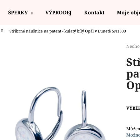
ŠPERKY
VÝPRODEJ
Kontakt
Moje ob
Stříbrné náušnice na patent - kulatý bílý Opál v Lunetě SN1300
Co potřebujete najít?
Průmě
Neoho
hodno
St
produ
HLEDAT
je
pa
0,0
z
Op
5
Doporučujeme
hvězdi
VÝBĚ
Můžem
Možno