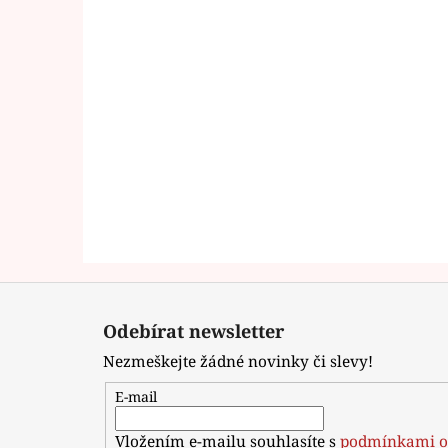
Z
á
Odebírat newsletter
p
Nezmeškejte žádné novinky či slevy!
a
t
E-mail
í
Vložením e-mailu souhlasíte s
podmínkami o