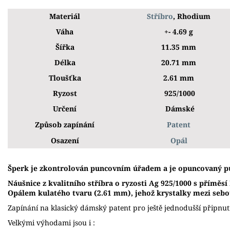
Materiál
Stříbro
, Rhodium
Váha
+- 4.69 g
Šířka
11.35 mm
Délka
20.71 mm
Tloušťka
2.61 mm
Ryzost
925/1000
Určení
Dámské
Způsob zapínání
Patent
Osazení
Opál
Š
perk je zkontrolován puncovním úřadem a je opuncovaný p
Náušnice z kvalitního stříbra o ryzosti Ag 925/1000 s přímě
Opálem kulatého tvaru (2.61 mm), jehož krystalky mezi sebou
Zapínání na klasický dámský patent pro ještě jednodušší připnut
Velkými výhodami jsou i :