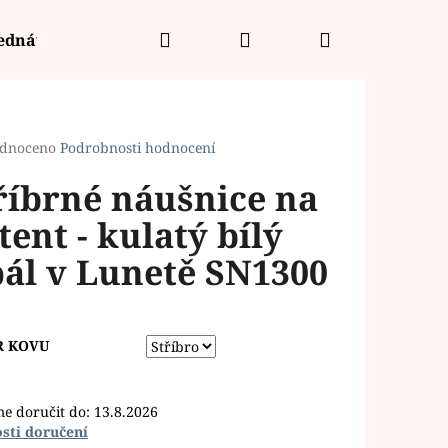
Hledat
Přihlášení
Nákupní
jednávka
košík
rné
dnoceno
Podrobnosti hodnocení
cení
říbrné náušnice na
ktu
tent - kulatý bílý
ál v Lunetě SN1300
ček.
R KOVU
e doručit do:
13.8.2026
sti doručení