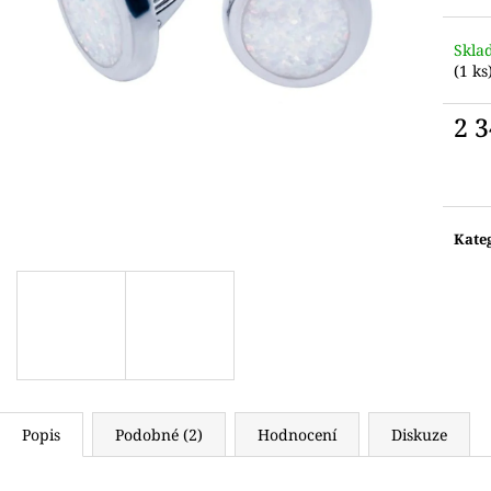
Skla
(1 ks
2 
Měr
cena:
Kate
Popis
Podobné (2)
Hodnocení
Diskuze