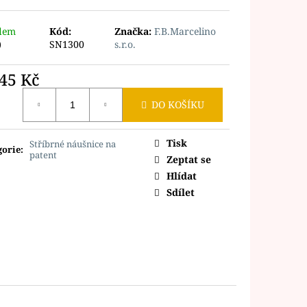
dem
Kód:
Značka:
F.B.Marcelino
)
SN1300
s.r.o.
345 Kč
ná
DO KOŠÍKU
Tisk
Stříbrné náušnice na
gorie
:
patent
Zeptat se
Hlídat
Sdílet