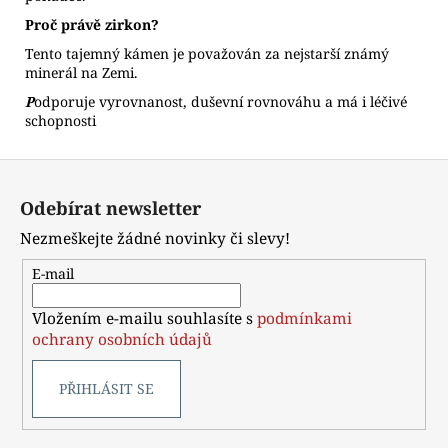
Proč právě zirkon?
Tento tajemný kámen je považován za nejstarší známý
minerál na Zemi.
P
odporuje vyrovnanost, duševní rovnováhu a má i léčivé
schopnosti
Z
á
Odebírat newsletter
p
Nezmeškejte žádné novinky či slevy!
a
t
E-mail
í
Vložením e-mailu souhlasíte s
podmínkami
ochrany osobních údajů
PŘIHLÁSIT SE