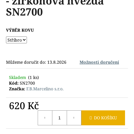
- zirkonová hvězda
č
z
u
SN2700
5
j
hvězdiček.
e
m
VÝBĚR KOVU
e
Můžeme doručit do:
13.8.2026
Možnosti doručení
Skladem
(1 ks)
Kód:
SN2700
Značka:
F.B.Marcelino s.r.o.
620 Kč
Měrná
DO KOŠÍKU
cena: