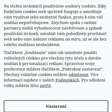
Na těchto stránkách používáme soubory cookies. Díky
funkčním cookies web správně funguje a umožňuje
vám využívat jeho nezbytné funkce, proto k nim váš
souhlas nepotřebujeme. Abychom spolu s našimi
partnery mohli vyhodnocovat návštěvnost a způsob
používání stránek, umožnit vám pohodlněji procházet
web nebo vám nabízet reklamu na míru, už se ale bez
vašeho souhlasu neobejdeme.
Tlačítkem „Souhlasím“ nám tak umožníte použití
volitelných cookies pro všechny tyto účely a dáváte
souhlas k personalizaci reklam. Spravovat svoje
Sledovat na Instagramu
preference můžete tlačítkem „Podrobné nastavení“.
Všechny volitelné cookies můžete
odmítnout
. Více
informací najdete v našich
Podmínkách
. Pro odložení
Náš FACEBOOK
volby můžete lištu
zavřít
.
Vytvořil Shoptet
Nastavení