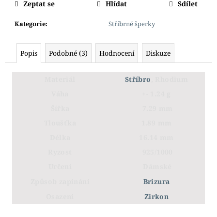
Zeptat se
Hlídat
Sdílet
Kategorie
:
Stříbrné šperky
Popis
Podobné (3)
Hodnocení
Diskuze
Materiál
Stříbro
, Rhodium
Váha
+- 1.24 g
Šířka
7.29 mm
Tloušťka
1.89 mm
Délka
16.14 mm
Ryzost
925/1000
Určení
Dámské
Způsob zapínání
Brizura
Osazení
Zirkon