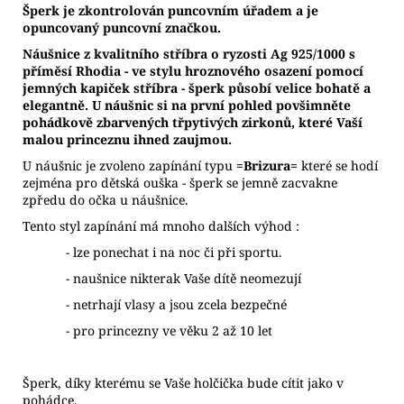
Š
perk je zkontrolován puncovním úřadem a je
opuncovaný puncovní značkou.
Náušnice z kvalitního stříbra o ryzosti Ag 925/1000 s
příměsí Rhodia - ve stylu hroznového osazení pomocí
jemných kapiček stříbra - šperk působí velice bohatě a
elegantně. U náušnic si na první pohled povšimněte
pohádkově zbarvených třpytivých zirkonů, které Vaší
malou princeznu ihned zaujmou.
U náušnic je zvoleno zapínání typu
=Brizura=
které se hodí
zejména pro dětská ouška - šperk se jemně zacvakne
zpředu do očka u náušnice.
Tento styl zapínání má mnoho dalších výhod :
- lze ponechat i na noc či při sportu.
- naušnice nikterak Vaše dítě neomezují
- netrhají vlasy a jsou zcela bezpečné
- pro princezny ve věku 2 až 10 let
Šperk, díky kterému se Vaše holčička bude cítit jako v
pohádce.