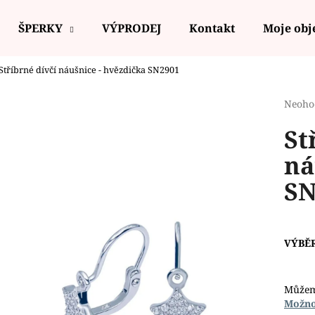
ŠPERKY
VÝPRODEJ
Kontakt
Moje ob
Stříbrné dívčí náušnice - hvězdička SN2901
Co potřebujete najít?
Průmě
Neoho
hodno
St
produ
HLEDAT
je
ná
0,0
z
SN
5
Doporučujeme
hvězdi
VÝBĚ
Můžem
Možno