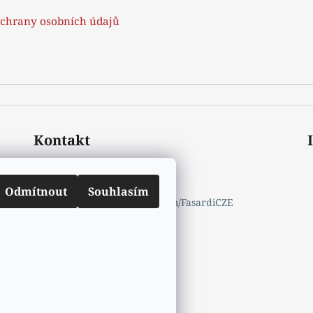
chrany osobních údajů
Kontakt
mail.info
@
fasardi.cz
770632600
Odmítnout
Souhlasím
https://www.facebook.com/FasardiCZE
fasardicz