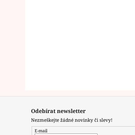
Z
á
Odebírat newsletter
p
Nezmeškejte žádné novinky či slevy!
a
t
E-mail