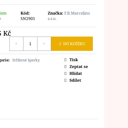
dem
Kód:
Značka:
F.B.Marcelino
)
SN2901
s.r.o.
5 Kč
ná
DO KOŠÍKU
Tisk
gorie
:
Stříbrné šperky
Zeptat se
Hlídat
Sdílet