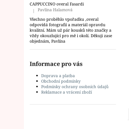
l
CAPPUCCINO overal Fasardi
Pavlína Halamová
|
Hodnocení produktu je 5 z 5 hvězdiček.
Všechno proběhlo vpořadku ,overal
odpovídá fotografií a materiál opravdu
kvalitní. Mám už pár kousků této značky a
vždy okouzlující pro mě i okolí. Děkuji zase
objednám, Pavlína
Informace pro vás
Doprava a platba
Obchodní podmínky
Podmínky ochrany osobních údajů
Reklamace a vrácení zboží