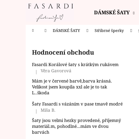
K
Přejít
na
o
DÁMSKÉ ŠATY
obsah
Zpět
Zpět
š
do
do
í
Domů
DÁMSKÉ ŠATY
Stříbrné šperky
k
obchodu
obchodu
P
o
Hodnocení obchodu
s
t
Fasardi Korálové šaty s krátkým rukávem
r
Věra Gavorová
|
Hodnocení produktu je 5 z 5 hvězdiček.
a
Mám je v červené barvě,barva krásná.
n
Velikost jsem koupila xxl ale je to tak
L..škoda
n
í
Šaty Fasardi s vázáním v pase tmavě modré
Míša B.
p
|
Hodnocení produktu je 5 z 5 hvězdiček.
a
Šaty jsou velmi hezky provedené, příjemný
materiál.m, pohodlné...mám ve dvou
n
barvách
e