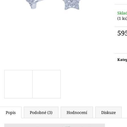
Skla
(1 ks
59
Měr
cena:
Kate
Popis
Podobné (3)
Hodnocení
Diskuze