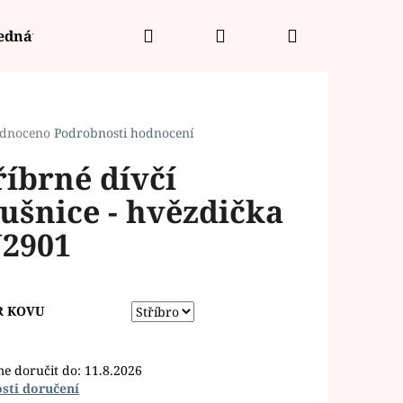
Hledat
Přihlášení
Nákupní
jednávka
košík
rné
dnoceno
Podrobnosti hodnocení
cení
říbrné dívčí
ktu
ušnice - hvězdička
2901
ček.
R KOVU
e doručit do:
11.8.2026
sti doručení