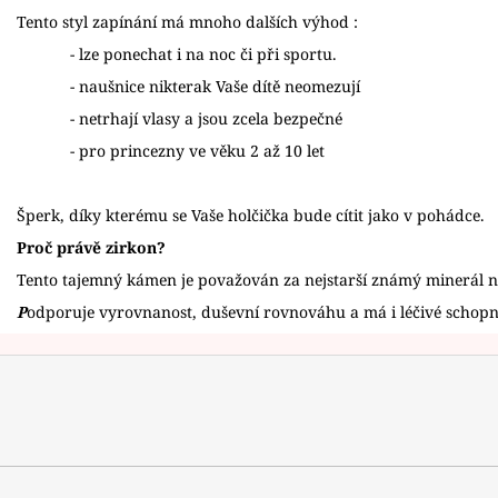
Tento styl zapínání má mnoho dalších výhod :
- lze ponechat i na noc či při sportu.
- naušnice nikterak Vaše dítě neomezují
- netrhají vlasy a jsou zcela bezpečné
- pro princezny ve věku 2 až 10 let
Šperk, díky kterému se Vaše holčička bude cítit jako v pohádce.
Proč právě zirkon?
Tento tajemný kámen je považován za nejstarší známý minerál 
P
odporuje vyrovnanost, duševní rovnováhu a má i léčivé schopn