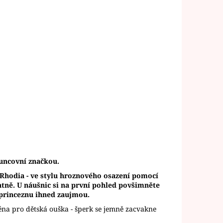
uncovní značkou.
í Rhodia - ve stylu hroznového osazení pomocí
ntně. U náušnic si na první pohled povšimněte
 princeznu ihned zaujmou.
éna pro dětská ouška - šperk se jemně zacvakne