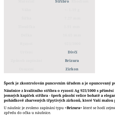
Materiál
Stříbro
, Rhodium
Váha
+- 1.19 g
Šířka
7.27 mm
Tloušťka
1.91 mm
Délka
16.65 mm
Ryzost
925/1000
Určení
Dívčí
Způsob zapínání
Brizura
Osazení
Zirkon
Š
perk je zkontrolován puncovním úřadem a je opuncovaný p
Náušnice z kvalitního stříbra o ryzosti Ag 925/1000 s příměs
jemných kapiček stříbra - šperk působí velice bohatě a elega
pohádkově zbarvených třpytivých zirkonů, které Vaší malou
U náušnic je zvoleno zapínání typu
=Brizura=
které se hodí zejm
zpředu do očka u náušnice.