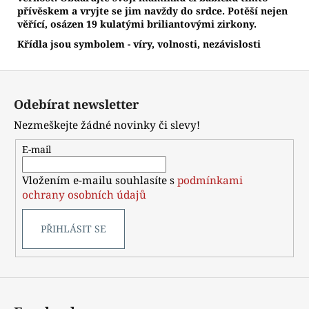
přívěskem a vryjte se jim navždy do srdce. Potěší nejen
věřící, osázen 19 kulatými briliantovými zirkony.
Křídla jsou symbolem - víry, volnosti, nezávislosti
Z
á
Odebírat newsletter
p
Nezmeškejte žádné novinky či slevy!
a
t
E-mail
í
Vložením e-mailu souhlasíte s
podmínkami
ochrany osobních údajů
PŘIHLÁSIT SE