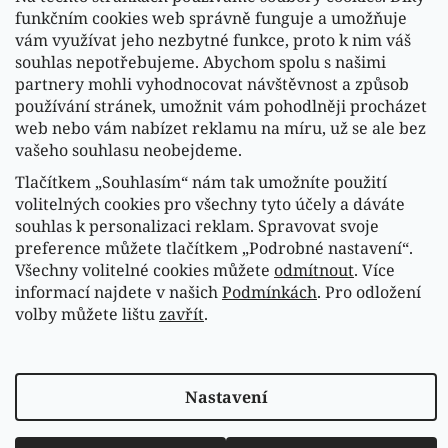
funkčním cookies web správně funguje a umožňuje
vám využívat jeho nezbytné funkce, proto k nim váš
souhlas nepotřebujeme. Abychom spolu s našimi
partnery mohli vyhodnocovat návštěvnost a způsob
používání stránek, umožnit vám pohodlněji procházet
web nebo vám nabízet reklamu na míru, už se ale bez
vašeho souhlasu neobejdeme.
Tlačítkem „Souhlasím“ nám tak umožníte použití
Sledovat na Instagramu
volitelných cookies pro všechny tyto účely a dáváte
souhlas k personalizaci reklam. Spravovat svoje
preference můžete tlačítkem „Podrobné nastavení“.
Náš FACEBOOK
Všechny volitelné cookies můžete
odmítnout
. Více
informací najdete v našich
Podmínkách
. Pro odložení
volby můžete lištu
zavřít
.
Vytvořil Shoptet
Copyright 2026
Fasardi.cz
. Všechna práva vyhrazena.
Nastavení
Upravit nastavení cookies