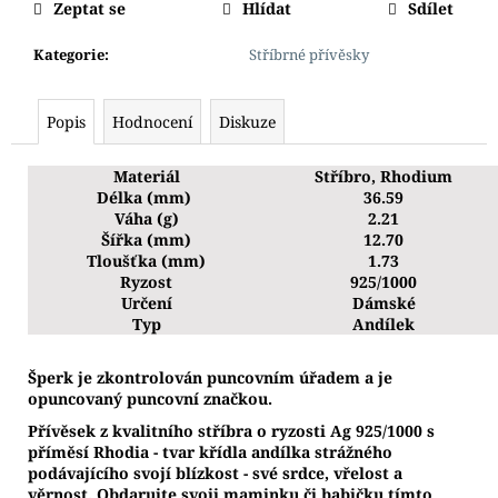
Zeptat se
Hlídat
Sdílet
Kategorie
:
Stříbrné přívěsky
Popis
Hodnocení
Diskuze
Materiál
Stříbro, Rhodium
Délka (mm)
36.59
Váha (g)
2.21
Šířka (mm)
12.70
Tloušťka (mm)
1.73
Ryzost
925/1000
Určení
Dámské
Typ
Andílek
Š
perk je zkontrolován puncovním úřadem a je
opuncovaný puncovní značkou.
Přívěsek z kvalitního stříbra o ryzosti Ag 925/1000 s
příměsí Rhodia - tvar křídla andílka strážného
podávajícího svojí blízkost - své srdce, vřelost a
věrnost. Obdarujte svoji maminku či babičku tímto