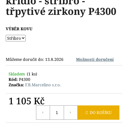
křídlo - stříbro -
č
z
u
třpytivé zirkony P4300
5
j
hvězdiček.
e
m
VÝBĚR KOVU
e
Můžeme doručit do:
13.8.2026
Možnosti doručení
Skladem
(1 ks)
Kód:
P4300
Značka:
F.B.Marcelino s.r.o.
1 105 Kč
Měrná
DO KOŠÍKU
cena: