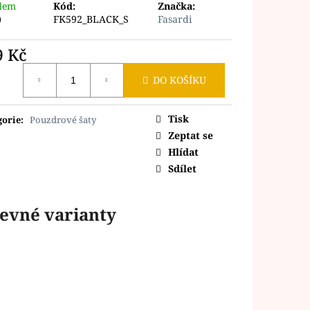
dem
Kód:
Značka:
)
FK592_BLACK_S
Fasardi
9 Kč
ná
DO KOŠÍKU
Tisk
gorie
:
Pouzdrové šaty
Zeptat se
Hlídat
Sdílet
evné varianty