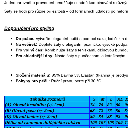
Jednobarevného provedení umožňuje snadné kombinování s různými 
Šaty se hodí pro různé příležitosti – od formálních událostí po nefor
Doporučení pro styling
Do práce:
Vytvořte elegantní outfit s pomocí saka, lodiček a 
Na večírek:
Doplňte šaty o elegantní psaníčko, vysoké podpat
Pro volný čas:
Kombinujte šaty s teniskami, džínovou bund
Pro chladnější dny:
Noste šaty s punčochami a kotníkovými 
Složení materiálu
:
95% Bavlna 5% Elastan (tkanina je prodyš
Pokyny pro péči
:
Ruční praní, perte při 30 °C
Tabulka rozměrů
S
M
L
XL
X
(A) Obvod hrudníku (+/- 2cm)
74
78
82
86
9
(B) Obvod pasu (+/- 2cm)
68
72
76
80
8
(D) Obvod beder (+/- 2cm)
80
84
88
92
9
Délka od ramenou dolů/délka rukávu
106
107
108
109
1