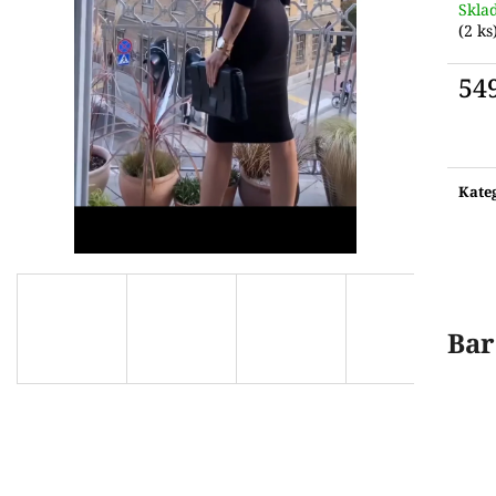
Skla
(2 ks
54
Měr
cena:
Kate
Bar