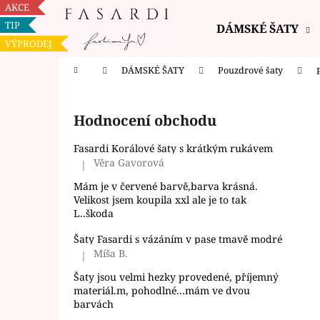
K
Přejít
AKCE
na
o
TIP
DÁMSKÉ ŠATY
obsah
Zpět
Zpět
š
VÝPRODEJ
do
do
í
Domů
DÁMSKÉ ŠATY
Pouzdrové šaty
k
obchodu
obchodu
P
o
Hodnocení obchodu
s
t
Fasardi Korálové šaty s krátkým rukávem
r
Věra Gavorová
|
Hodnocení produktu je 5 z 5 hvězdiček.
a
Mám je v červené barvě,barva krásná.
n
Velikost jsem koupila xxl ale je to tak
L..škoda
n
í
Šaty Fasardi s vázáním v pase tmavě modré
Míša B.
p
|
Hodnocení produktu je 5 z 5 hvězdiček.
a
Šaty jsou velmi hezky provedené, příjemný
materiál.m, pohodlné...mám ve dvou
n
barvách
e