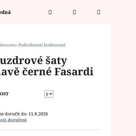
Hledat
Přihlášení
Nákupní
jednávka
košík
rné
dnoceno
Podrobnosti hodnocení
cení
uzdrové šaty
ktu
avě černé Fasardi
ček.
KOST
e doručit do:
11.8.2026
sti doručení