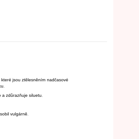
, které jsou ztělesněním nadčasové
ku.
 a zdůrazňuje siluetu.
obil vulgárně.