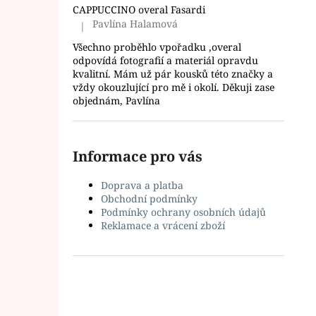
l
CAPPUCCINO overal Fasardi
Pavlína Halamová
|
Hodnocení produktu je 5 z 5 hvězdiček.
Všechno proběhlo vpořadku ,overal
odpovídá fotografií a materiál opravdu
kvalitní. Mám už pár kousků této značky a
vždy okouzlující pro mě i okolí. Děkuji zase
objednám, Pavlína
Informace pro vás
Doprava a platba
Obchodní podmínky
Podmínky ochrany osobních údajů
Reklamace a vrácení zboží