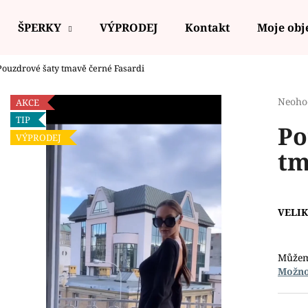
ŠPERKY
VÝPRODEJ
Kontakt
Moje ob
Pouzdrové šaty tmavě černé Fasardi
Co potřebujete najít?
Průmě
Neoho
AKCE
hodno
TIP
Po
produ
HLEDAT
VÝPRODEJ
je
tm
0,0
z
5
Doporučujeme
hvězdi
VELI
Můžem
Možno