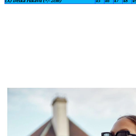
(X) Délka rukávu (+/- 2cm)
45
46
47
48
4