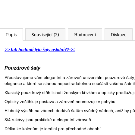
Popis
Související (2)
Hodnocení
Diskuze
>>Jak hodnotí tyto šaty ostatní??<<
Pouzdrové šaty
Představujeme vám elegantní a zároveň univerzální pouzdrové šaty
elegance a které se stanou nepostradatelnou součástí vašeho šatní
Klasický pouzdrový střih lichotí ženským křivkám a opticky prodlužuje
Opticky zeštíhluje postavu a zároveň neomezuje v pohybu.
Hluboký výstřih na zádech dodává šatům svůdný nádech, aniž by půs
3/4 rukávy jsou praktické a elegantní zároveň.
Délka ke kolenům je ideální pro přechodné období.