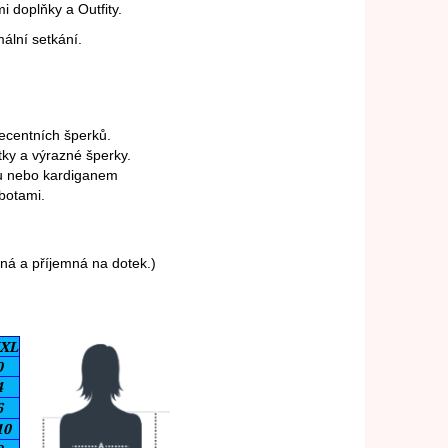
doplňky a Outfity.
mální setkání.
decentních šperků.
ky a výrazné šperky.
ou nebo kardiganem
botami.
ná a příjemná na dotek.)
XL
0
4
6
10