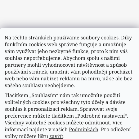
Na těchto stránkách používáme soubory cookies. Díky
funkčním cookies web správně funguje a umožňuje
vám využívat jeho nezbytné funkce, proto k nim váš
souhlas nepotřebujeme. Abychom spolu s našimi
partnery mohli vyhodnocovat návštěvnost a způsob
používání stránek, umožnit vám pohodlněji procházet
web nebo vám nabízet reklamu na míru, už se ale bez
vašeho souhlasu neobejdeme.
Tlačítkem „Souhlasím“ nám tak umožníte použití
Sledovat na Instagramu
volitelných cookies pro všechny tyto účely a dáváte
souhlas k personalizaci reklam. Spravovat svoje
preference můžete tlačítkem „Podrobné nastavení“.
Náš FACEBOOK
Všechny volitelné cookies můžete
odmítnout
. Více
informací najdete v našich
Podmínkách
. Pro odložení
volby můžete lištu
zavřít
.