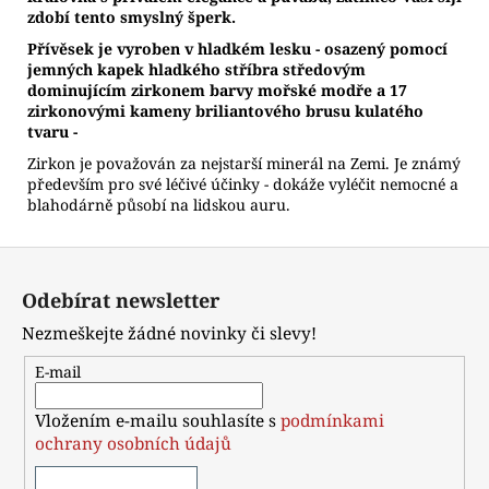
zdobí tento smyslný šperk.
Přívěsek je vyroben v hladkém lesku - osazený pomocí
jemných kapek hladkého stříbra středovým
dominujícím zirkonem barvy mořské modře a 17
zirkonovými kameny briliantového brusu kulatého
tvaru -
Zirkon je považován za nejstarší minerál na Zemi. Je známý
především pro své léčivé účinky - dokáže vyléčit nemocné a
blahodárně působí na lidskou auru.
Z
á
Odebírat newsletter
p
Nezmeškejte žádné novinky či slevy!
a
t
E-mail
í
Vložením e-mailu souhlasíte s
podmínkami
ochrany osobních údajů