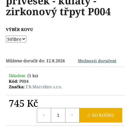
přívěsek - kulatý -
č
z
u
zirkonový třpyt P004
5
j
hvězdiček.
e
m
VÝBĚR KOVU
e
Můžeme doručit do:
12.8.2026
Možnosti doručení
Skladem
(1 ks)
Kód:
P004
Značka:
F.B.Marcelino s.r.o.
745 Kč
Měrná
DO KOŠÍKU
cena: