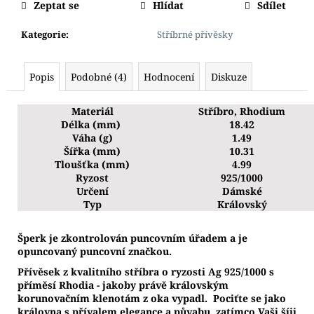
Zeptat se
Hlídat
Sdílet
Kategorie
:
Stříbrné přívěsky
Popis
Podobné (4)
Hodnocení
Diskuze
Materiál
Stříbro, Rhodium
Délka (mm)
18.42
Váha (g)
1.49
Šířka (mm)
10.31
Tloušťka (mm)
4.99
Ryzost
925/1000
Určení
Dámské
Typ
Královský
Š
perk je zkontrolován puncovním úřadem a je
opuncovaný puncovní značkou.
Přívěsek z kvalitního stříbra o ryzosti Ag 925/1000 s
příměsí Rhodia - jakoby právě královským
korunovačním klenotám z oka vypadl.
Pociťte se jako
královna s přívalem elegance a půvabu, zatímco Vaši šíji