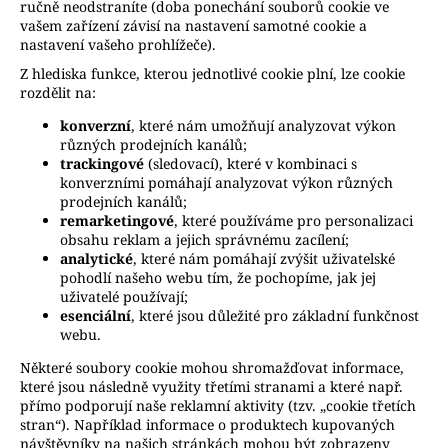
č
ručně neodstraníte (doba ponechání souborů cookie ve
u
vašem zařízení závisí na nastavení samotné cookie a
j
nastavení vašeho prohlížeče).
e
Z hlediska funkce, kterou jednotlivé cookie plní, lze cookie
m
rozdělit na:
e
konverzní
, které nám umožňují analyzovat výkon
různých prodejních kanálů;
trackingové
(sledovací), které v kombinaci s
konverzními pomáhají analyzovat výkon různých
prodejních kanálů;
remarketingové
, které používáme pro personalizaci
obsahu reklam a jejich správnému zacílení;
analytické
, které nám pomáhají zvýšit uživatelské
pohodlí našeho webu tím, že pochopíme, jak jej
uživatelé používají;
esenciální
, které jsou důležité pro základní funkčnost
webu.
Některé soubory cookie mohou shromažďovat informace,
které jsou následně využity třetími stranami a které např.
přímo podporují naše reklamní aktivity (tzv. „cookie třetích
stran“). Například informace o produktech kupovaných
návštěvníky na našich stránkách mohou být zobrazeny