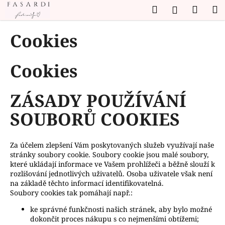
K
Přejít
Hledat
Náku
M
Přihlášen
na
o
obsah
Zpět
Zpět
košík
š
Cookies
í
C
k
Cookies
o
p
o
ZÁSADY POUŽÍVÁNÍ
t
SOUBORŮ COOKIES
ř
e
b
Za účelem zlepšení Vám poskytovaných služeb využívají naše
stránky soubory cookie. Soubory cookie jsou malé soubory,
u
které ukládají informace ve Vašem prohlížeči a běžně slouží k
j
rozlišování jednotlivých uživatelů. Osoba uživatele však není
e
na základě těchto informací identifikovatelná.
Soubory cookies tak pomáhají např.:
t
e
ke správné funkčnosti našich stránek, aby bylo možné
dokončit proces nákupu s co nejmenšími obtížemi;
n