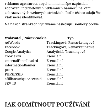
reklamní agenturou, abychom mohli lépe uzpůsobit
zobrazení internetových reklamních bannerů na Vámi
zobrazovaných webových stránkách. Podle těchto údajů Vás
však nelze identifikovat.
Na našich stránkách využíváme následující soubory cookie:
Vydavatel / Název cookie
Typ
AdWords
Trackingové, Remarketingové
Facebook
Trackingové, Remarketingové
Google Analytics
Analytické, Trackingové
CookiesOK
Esenciální
externalFontsLoaded
Esenciální
informationBanner
Esenciální
pcart
Esenciální
PHPSESSID
Esenciální
affiliateUniqueAccessId
Esenciální
SRV_ID
Esenciální
JAK ODMÍTNOUT POUŽÍVÁNÍ