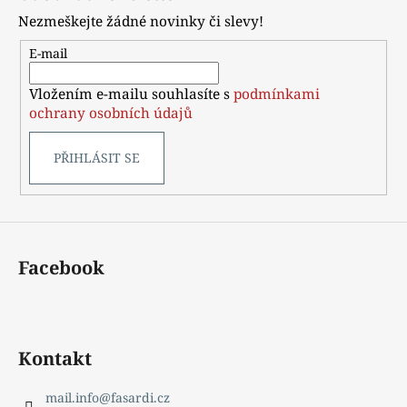
p
Nezmeškejte žádné novinky či slevy!
a
t
E-mail
í
Vložením e-mailu souhlasíte s
podmínkami
ochrany osobních údajů
PŘIHLÁSIT SE
Facebook
Kontakt
mail.info
@
fasardi.cz