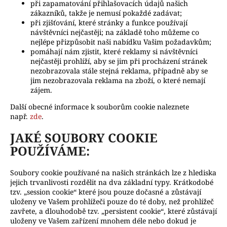
při zapamatování přihlašovacích údajů našich
a
zákazníků, takže je nemusí pokaždé zadávat;
j
při zjišťování, které stránky a funkce používají
návštěvníci nejčastěji; na základě toho můžeme co
í
nejlépe přizpůsobit naši nabídku Vašim požadavkům;
t
pomáhají nám zjistit, které reklamy si návštěvníci
nejčastěji prohlíží, aby se jim při procházení stránek
?
nezobrazovala stále stejná reklama, případně aby se
jim nezobrazovala reklama na zboží, o které nemají
zájem.
Další obecné informace k souborům cookie naleznete
např.
zde
.
HLEDAT
JAKÉ SOUBORY COOKIE
POUŽÍVÁME:
D
o
Soubory cookie používané na našich stránkách lze z hlediska
jejich trvanlivosti rozdělit na dva základní typy. Krátkodobé
p
tzv. „session cookie“ které jsou pouze dočasné a zůstávají
o
uloženy ve Vašem prohlížeči pouze do té doby, než prohlížeč
r
zavřete, a dlouhodobě tzv. „persistent cookie“, které zůstávají
u
uloženy ve Vašem zařízení mnohem déle nebo dokud je