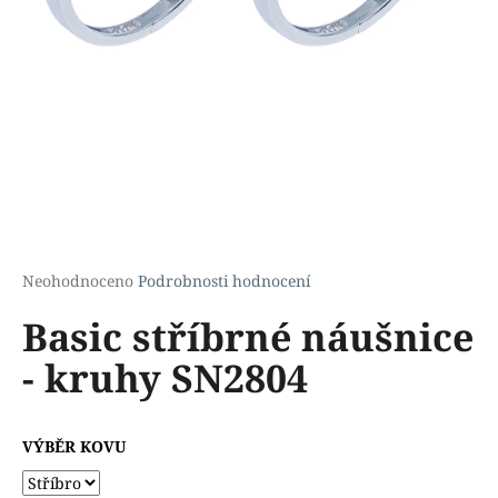
a
j
í
t
?
HLEDAT
Průměrné
Neohodnoceno
Podrobnosti hodnocení
hodnocení
Basic stříbrné náušnice
produktu
je
D
- kruhy SN2804
0,0
o
z
p
5
o
hvězdiček.
VÝBĚR KOVU
r
u