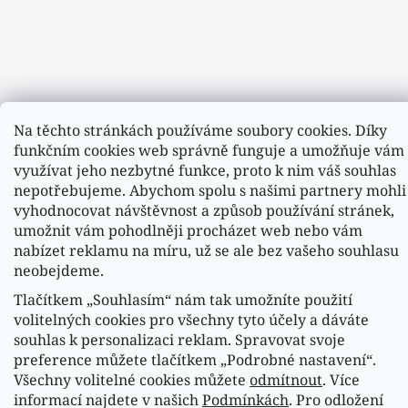
Na těchto stránkách používáme soubory cookies. Díky
funkčním cookies web správně funguje a umožňuje vám
využívat jeho nezbytné funkce, proto k nim váš souhlas
nepotřebujeme. Abychom spolu s našimi partnery mohli
Sledovat na Instagramu
vyhodnocovat návštěvnost a způsob používání stránek,
umožnit vám pohodlněji procházet web nebo vám
nabízet reklamu na míru, už se ale bez vašeho souhlasu
Náš FACEBOOK
neobejdeme.
Tlačítkem „Souhlasím“ nám tak umožníte použití
volitelných cookies pro všechny tyto účely a dáváte
souhlas k personalizaci reklam. Spravovat svoje
Vytvořil Shoptet
preference můžete tlačítkem „Podrobné nastavení“.
Všechny volitelné cookies můžete
odmítnout
. Více
Copyright 2026
Fasardi.cz
. Všechna práva vyhrazena.
informací najdete v našich
Podmínkách
. Pro odložení
Upravit nastavení cookies