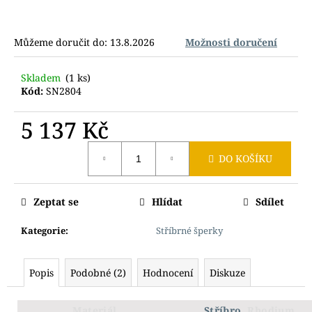
č
u
j
Můžeme doručit do:
13.8.2026
Možnosti doručení
e
m
e
Skladem
(1 ks)
Kód:
SN2804
5 137 Kč
Měrná
DO KOŠÍKU
cena:
Zeptat se
Hlídat
Sdílet
Kategorie
:
Stříbrné šperky
Popis
Podobné (2)
Hodnocení
Diskuze
Materiál
Stříbro
, Rhodium