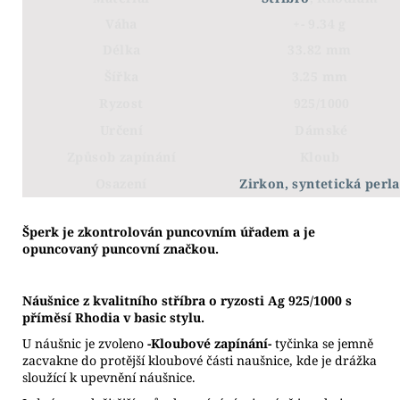
Váha
+- 9.34 g
Délka
33.82 mm
Šířka
3.25 mm
Ryzost
925/1000
Určení
Dámské
Způsob zapínání
Kloub
Osazení
Zirkon, syntetická perla
Š
perk je zkontrolován puncovním úřadem a je
opuncovaný puncovní značkou.
Náušnice z kvalitního stříbra o ryzosti Ag 925/1000 s
příměsí Rhodia v basic stylu.
U náušnic je zvoleno
-Kloubové zapínání-
tyčinka se jemně
zacvakne do protější kloubové části naušnice, kde je drážka
sloužící k upevnění náušnice.