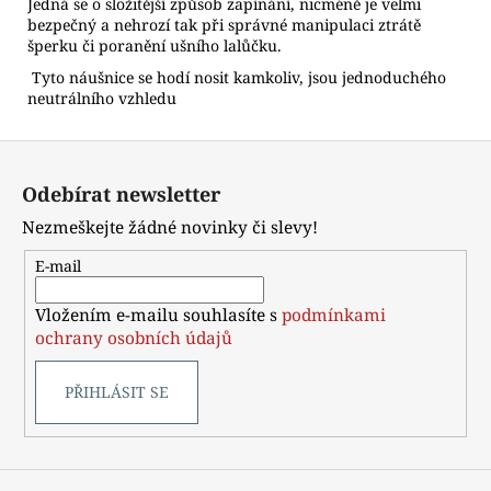
Jedná se o složitější způsob zapínání, nicméně je velmi
bezpečný a nehrozí tak při správné manipulaci ztrátě
šperku či poranění ušního lalůčku.
Tyto náušnice se hodí nosit kamkoliv, jsou jednoduchého
neutrálního vzhledu
Z
á
Odebírat newsletter
p
Nezmeškejte žádné novinky či slevy!
a
t
E-mail
í
Vložením e-mailu souhlasíte s
podmínkami
ochrany osobních údajů
PŘIHLÁSIT SE